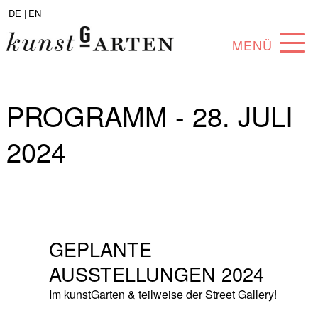
DE |
EN
MENÜ
PROGRAMM
PROGRAMM - 28. JULI
ABOUT
2024
SAMMLUNG
KÜNSTLER*INNEN
PARTNER*INNEN
GEPLANTE
ANGEBOTE
AUSSTELLUNGEN 2024
Im kunstGarten & teilweise der Street Gallery!