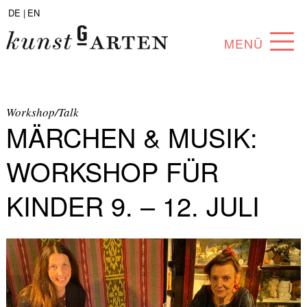
DE |
EN
MENÜ
PROGRAMM
ABOUT
Workshop/Talk
MÄRCHEN & MUSIK:
SAMMLUNG
WORKSHOP FÜR
KÜNSTLER*INNEN
KINDER 9. – 12. JULI
PARTNER*INNEN
ANGEBOTE