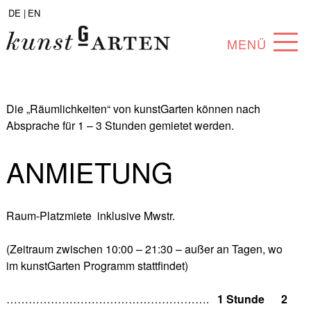
DE |
EN
MENÜ
PROGRAMM
Die „Räumlichkeiten“ von kunstGarten können nach
ABOUT
Absprache für 1 – 3 Stunden gemietet werden.
SAMMLUNG
ANMIETUNG
KÜNSTLER*INNEN
PARTNER*INNEN
Raum-Platzmiete inklusive Mwstr.
ANGEBOTE
(Zeitraum zwischen 10:00 – 21:30 – außer an Tagen, wo
im kunstGarten Programm stattfindet)
……………………………………………….
1 Stunde 2