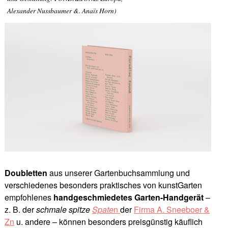
Alexander Nussbaumer &. Anaïs Horn)
Doubletten
aus unserer Gartenbuchsammlung und
verschiedenes besonders praktisches von kunstGarten
empfohlenes
handgeschmiedetes Garten-Handgerät
–
z. B. der
schmale spitze
Spate
n
der
Firma A. Sneeboer &
Zn
u. andere – können besonders preisgünstig käuflich