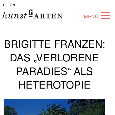
DE |
EN
MENÜ
PROGRAMM
BRIGITTE FRANZEN:
ABOUT
DAS „VERLORENE
SAMMLUNG
KÜNSTLER*INNEN
PARADIES“ ALS
PARTNER*INNEN
HETEROTOPIE
ANGEBOTE