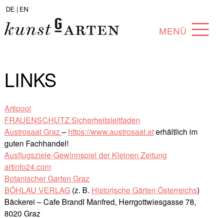
DE |
EN
MENÜ
PROGRAMM
LINKS
ABOUT
SAMMLUNG
Artipool
FRAUENSCHUTZ Sicherheitsleitfaden
KÜNSTLER*INNEN
Austrosaat Graz
–
https://www.austrosaat.at
erhältlich im
guten Fachhandel!
PARTNER*INNEN
Ausflugsziele-Gewinnspiel der Kleinen Zeitung
artinfo24.com
ANGEBOTE
Botanischer Garten Graz
BÖHLAU VERLAG
(z. B.
Historische Gärten Österreichs
)
Bäckerei – Cafe Brandl Manfred, Herrgottwiesgasse 78,
8020 Graz