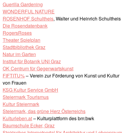
Guerilla Gardening
WONDERFUL NATURE
ROSENHOF Schultheis
, Walter und Heinrich Schultheis
Die Rosendatenbank
RogersRoses
Theater Spielplan
Stadtbibliothek Graz
Natur im Garten
Institut für Botanik UNI Graz
OK Centrum für Gegenwartskunst
FIFTITU%
– Verein zur Förderung von Kunst und Kultur
von Frauen
KSG Kultur Service GmbH
Steiermark Tourismus
Kultur Steiermark
Steiermark, das grüne Herz Österreichs
Kulturleben.at
– Kulturplattform des bm:bwk
Baumschule Ecker, Graz
Steirisches Internetportal für Architektur und Lebensraum