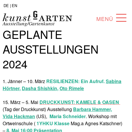
DE |
EN
MENÜ
Ausstellung/Gartenkunst
GEPLANTE
PROGRAMM
AUSSTELLUNGEN
ABOUT
2024
SAMMLUNG
KÜNSTLER*INNEN
1. Jänner – 10. März
RESILIENZEN: Ein Aufruf.
Sabina
Hörtner
,
Dasha Shishkin,
Oto Rimele
PARTNER*INNEN
ANGEBOTE
15. März – 5. Mai
DRUCKKUNST: KAMELE & OASEN
(Tag der Druckkunst) Ausstellung
Barbara Hammer,
Vida Hackman
(US),
Maria Schneider
. Workshop mit
Ortweinschule (
1YHKU Klasse
Mag.a Agnes Katschner)
–
8. Mai 16:00 Präsentation