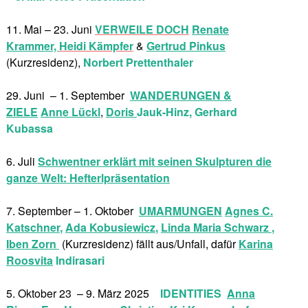
11. Mai – 23. Juni
VERWEILE DOCH
Renate
Krammer,
Heidi Kämpfer
&
Gertrud Pinkus
(Kurzresidenz),
Norbert Prettenthaler
29. Juni – 1. September
WANDERUNGEN &
ZIELE
Anne Lückl
,
Doris
Jauk-Hinz, Gerhard
Kubassa
6. Juli
Schwentner erklärt mit seinen Skulpturen die
ganze Welt: Hefterlpräsentation
7. September – 1. Oktober
UMARMUNGEN
Agnes C.
Katschner
,
Ada Kobusiewicz
,
Linda Maria Schwarz
,
Iben Zorn
(Kurzresidenz) fällt aus/Unfall, dafür
Karina
Roosvita
Indirasari
5. Oktober 23 – 9. März 2025
IDENTITIES
Anna