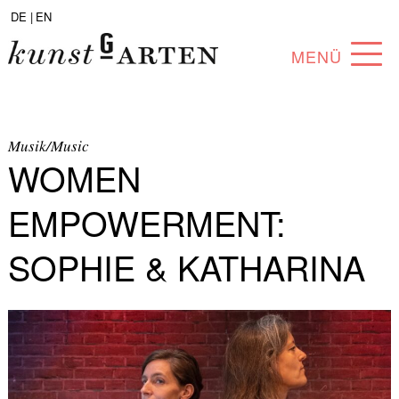
DE |
EN
MENÜ
PROGRAMM
ABOUT
Musik/Music
WOMEN
SAMMLUNG
EMPOWERMENT:
KÜNSTLER*INNEN
SOPHIE & KATHARINA
PARTNER*INNEN
ANGEBOTE