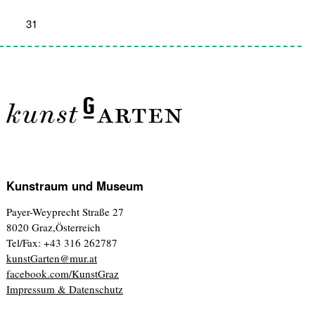
31
1
2
3
4
5
6
Kunstraum und Museum
Payer-Weyprecht Straße 27
8020 Graz,Österreich
Tel/Fax: +43 316 262787
kunstGarten@mur.at
facebook.com/KunstGraz
Impressum & Datenschutz