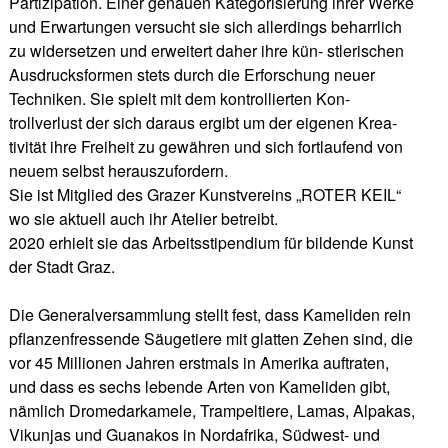
Partizipation. Einer genauen Kategorisierung ihrer Werke
und Erwartungen versucht sie sich allerdings beharrlich
zu widersetzen und erweitert daher ihre kün- stlerischen
Ausdrucksformen stets durch die Erforschung neuer
Techniken. Sie spielt mit dem kontrollierten Kon-
trollverlust der sich daraus ergibt um der eigenen Krea-
tivität ihre Freiheit zu gewähren und sich fortlaufend von
neuem selbst herauszufordern.
Sie ist Mitglied des Grazer Kunstvereins „ROTER KEIL“
wo sie aktuell auch ihr Atelier betreibt.
2020 erhielt sie das Arbeitsstipendium für bildende Kunst
der Stadt Graz.
Die Generalversammlung stellt fest, dass Kameliden rein
pflanzenfressende Säugetiere mit glatten Zehen sind, die
vor 45 Millionen Jahren erstmals in Amerika auftraten,
und dass es sechs lebende Arten von Kameliden gibt,
nämlich Dromedarkamele, Trampeltiere, Lamas, Alpakas,
Vikunjas und Guanakos in Nordafrika, Südwest- und