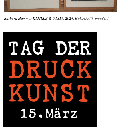
Barbara Hammer KAMELE & OASEN 2024, Holzschnitt -woodcut