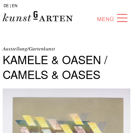
DE |
EN
MENÜ
PROGRAMM
ABOUT
Ausstellung/Gartenkunst
KAMELE & OASEN /
SAMMLUNG
CAMELS & OASES
KÜNSTLER*INNEN
PARTNER*INNEN
ANGEBOTE