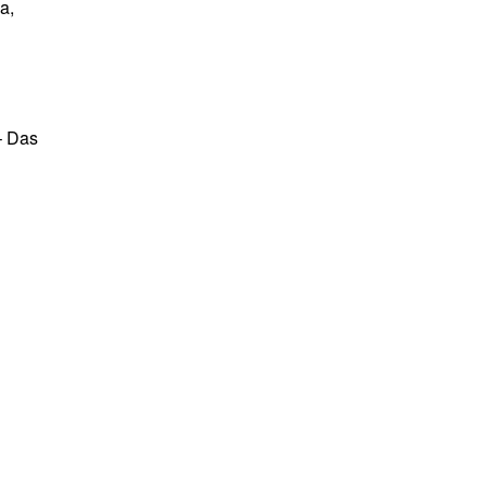
a,
 – Das