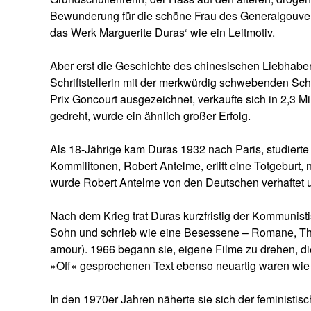
Bewunderung für die schöne Frau des Generalgouvern
das Werk Marguerite Duras‘ wie ein Leitmotiv.
Aber erst die Geschichte des chinesischen Liebhabers
Schriftstellerin mit der merkwürdig schwebenden Sc
Prix Goncourt ausgezeichnet, verkaufte sich in 2,3 
gedreht, wurde ein ähnlich großer Erfolg.
Als 18-Jährige kam Duras 1932 nach Paris, studierte 
Kommilitonen, Robert Antelme, erlitt eine Totgeburt,
wurde Robert Antelme von den Deutschen verhaftet u
Nach dem Krieg trat Duras kurzfristig der Kommunis
Sohn und schrieb wie eine Besessene – Romane, The
amour). 1966 begann sie, eigene Filme zu drehen, d
»Off« gesprochenen Text ebenso neuartig waren wie 
In den 1970er Jahren näherte sie sich der feministi