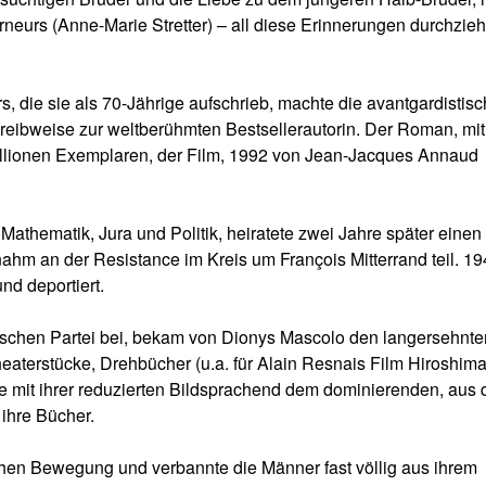
eurs (Anne-Marie Stretter) – all diese Erinnerungen durchzie
, die sie als 70-Jährige aufschrieb, machte die avantgardistis
hreibweise zur weltberühmten Bestsellerautorin. Der Roman, mi
Millionen Exemplaren, der Film, 1992 von Jean-Jacques Annaud
Mathematik, Jura und Politik, heiratete zwei Jahre später einen
 nahm an der Resistance im Kreis um François Mitterrand teil. 1
nd deportiert.
tischen Partei bei, bekam von Dionys Mascolo den langersehnte
aterstücke, Drehbücher (u.a. für Alain Resnais Film Hiroshim
ie mit ihrer reduzierten Bildsprachend dem dominierenden, aus
ihre Bücher.
schen Bewegung und verbannte die Männer fast völlig aus ihrem