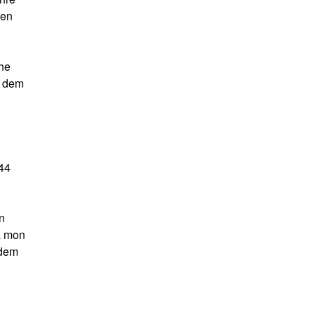
hen
che
t dem
944
n
a mon
 dem