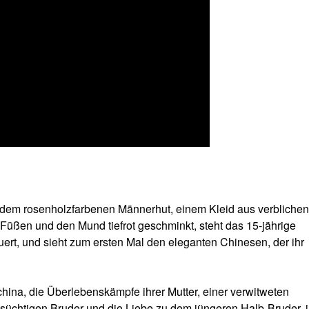
t dem rosenholzfarbenen Männerhut, einem Kleid aus verblichen
ßen und den Mund tiefrot geschminkt, steht das 15-jährige
rt, und sieht zum ersten Mal den eleganten Chinesen, der ihr
hina, die Überlebenskämpfe ihrer Mutter, einer verwitweten
nsüchtigen Bruder und die Liebe zu dem jüngeren Halb-Bruder, 