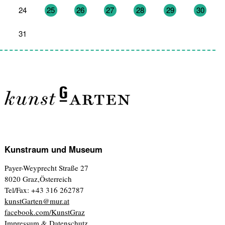
24
25
26
27
28
29
30
31
1
2
3
4
5
6
Kunstraum und Museum
Payer-Weyprecht Straße 27
8020 Graz,Österreich
Tel/Fax: +43 316 262787
kunstGarten@mur.at
facebook.com/KunstGraz
Impressum & Datenschutz