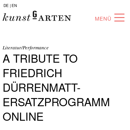
DE |
EN
MENÜ
PROGRAMM
ABOUT
Literatur/Performance
A TRIBUTE TO
SAMMLUNG
FRIEDRICH
KÜNSTLER*INNEN
DÜRRENMATT-
PARTNER*INNEN
ERSATZPROGRAMM
ANGEBOTE
ONLINE