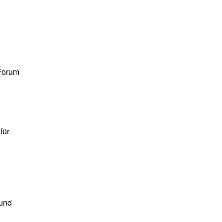
 Forum
für
 und