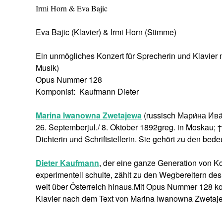
Irmi Horn & Eva Bajic
Eva Bajic (Klavier) & Irmi Horn (Stimme)
Ein unmögliches Konzert für Sprecherin und Klavier
Musik)
Opus Nummer 128
Komponist: Kaufmann Dieter
Marina Iwanowna Zwetajewa
(russisch Мари́на Ива
26. Septemberjul./ 8. Oktober 1892greg. in Moskau; †
Dichterin und Schriftstellerin. Sie gehört zu den bed
Dieter Kaufmann
, der eine ganze Generation von K
experimentell schulte, zählt zu den Wegbereitern de
weit über Österreich hinaus.Mit Opus Nummer 128 ko
Klavier nach dem Text von Marina Iwanowna Zwetajew