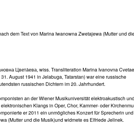
 nach dem Text von Marina Iwanowna Zwetajewa (Mutter und di
́новна Цвета́ева, wiss. Transliteration Marina Ivanovna Cvetae
 31. August 1941 in Jelabuga, Tatarstan) war eine russische
eutendsten russischen Dichtern im 20. Jahrhundert.
omponisten an der Wiener Musikuniversität elektroakustisch un
s elektronischen Klangs in Oper, Chor, Kammer- oder Kirchenmu
mponierte er 2011 ein unmögliches Konzert für Sprecherin und
a (Mutter und die Musik)und widmete es Elfriede Jelinek.