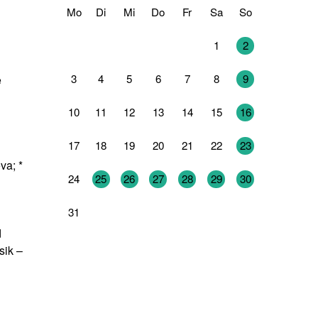
Mo
Di
Mi
Do
Fr
Sa
So
27
28
29
30
31
1
2
3
4
5
6
7
8
9
e
10
11
12
13
14
15
16
17
18
19
20
21
22
23
va; *
24
25
26
27
28
29
30
31
1
2
3
4
5
6
d
sik –