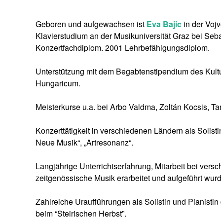
Geboren und aufgewachsen ist
Eva Bajic
in der Voj
Klavierstudium an der Musikuniversität Graz bei Se
Konzertfachdiplom. 2001 Lehrbefähigungsdiplom.
Unterstützung mit dem Begabtenstipendium des Kult
Hungaricum.
Meisterkurse u.a. bei Arbo Valdma, Zoltán Kocsis, 
Konzerttätigkeit in verschiedenen Ländern als Solist
Neue Musik“, „Artresonanz“.
Langjährige Unterrichtserfahrung, Mitarbeit bei ver
zeitgenössische Musik erarbeitet und aufgeführt wur
Zahlreiche Uraufführungen als Solistin und Pianistin
beim “Steirischen Herbst”.