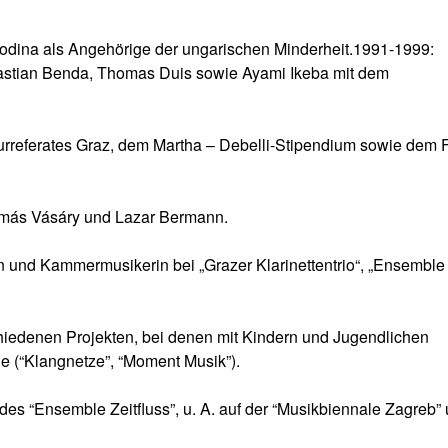
vodina als Angehörige der ungarischen Minderheit.1991-1999:
bastian Benda, Thomas Duis sowie Ayami Ikeba mit dem
urreferates Graz, dem Martha – Debelli-Stipendium sowie dem
Tamás Vásáry und Lazar Bermann.
in und Kammermusikerin bei „Grazer Klarinettentrio“, „Ensemble 
schiedenen Projekten, bei denen mit Kindern und Jugendlichen
de (“Klangnetze”, “Moment Musik”).
 des “Ensemble Zeitfluss”, u. A. auf der “Musikbiennale Zagreb”