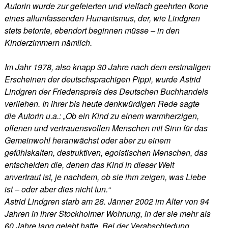
Autorin wurde zur gefeierten und vielfach geehrten Ikone
eines allumfassenden Humanismus, der, wie Lindgren
stets betonte, ebendort beginnen müsse – in den
Kinderzimmern nämlich.
Im Jahr 1978, also knapp 30 Jahre nach dem erstmaligen
Erscheinen der deutschsprachigen Pippi, wurde Astrid
Lindgren der Friedenspreis des Deutschen Buchhandels
verliehen. In ihrer bis heute denkwürdigen Rede sagte
die Autorin u.a.: „Ob ein Kind zu einem warmherzigen,
offenen und vertrauensvollen Menschen mit Sinn für das
Gemeinwohl heranwächst oder aber zu einem
gefühlskalten, destruktiven, egoistischen Menschen, das
entscheiden die, denen das Kind in dieser Welt
anvertraut ist, je nachdem, ob sie ihm zeigen, was Liebe
ist – oder aber dies nicht tun.“
Astrid Lindgren starb am 28. Jänner 2002 im Alter von 94
Jahren in ihrer Stockholmer Wohnung, in der sie mehr als
60 Jahre lang gelebt hatte. Bei der Verabschiedung