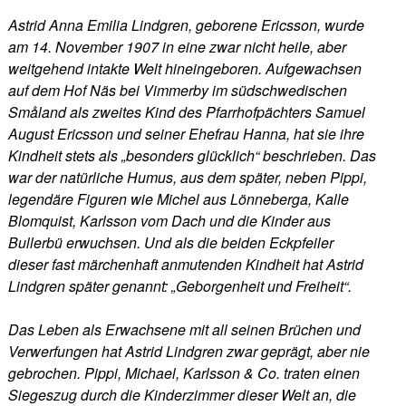
Astrid Anna Emilia Lindgren, geborene Ericsson, wurde
am 14. November 1907 in eine zwar nicht heile, aber
weitgehend intakte Welt hineingeboren. Aufgewachsen
auf dem Hof Näs bei Vimmerby im südschwedischen
Småland als zweites Kind des Pfarrhofpächters Samuel
August Ericsson und seiner Ehefrau Hanna, hat sie ihre
Kindheit stets als „besonders glücklich“ beschrieben. Das
war der natürliche Humus, aus dem später, neben Pippi,
legendäre Figuren wie Michel aus Lönneberga, Kalle
Blomquist, Karlsson vom Dach und die Kinder aus
Bullerbü erwuchsen. Und als die beiden Eckpfeiler
dieser fast märchenhaft anmutenden Kindheit hat Astrid
Lindgren später genannt: „Geborgenheit und Freiheit“.
Das Leben als Erwachsene mit all seinen Brüchen und
Verwerfungen hat Astrid Lindgren zwar geprägt, aber nie
gebrochen. Pippi, Michael, Karlsson & Co. traten einen
Siegeszug durch die Kinderzimmer dieser Welt an, die