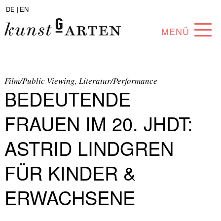
DE |
EN
MENÜ
PROGRAMM
ABOUT
Film/Public Viewing, Literatur/Performance
BEDEUTENDE
SAMMLUNG
FRAUEN IM 20. JHDT:
KÜNSTLER*INNEN
ASTRID LINDGREN
PARTNER*INNEN
FÜR KINDER &
ANGEBOTE
ERWACHSENE