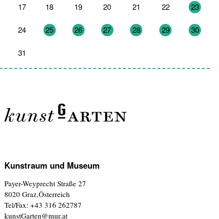
17
18
19
20
21
22
23
24
25
26
27
28
29
30
31
1
2
3
4
5
6
Kunstraum und Museum
Payer-Weyprecht Straße 27
8020 Graz,Österreich
Tel/Fax: +43 316 262787
kunstGarten@mur.at