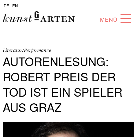
DE |
EN
MENÜ
PROGRAMM
ABOUT
Literatur/Performance
AUTORENLESUNG:
SAMMLUNG
ROBERT PREIS DER
KÜNSTLER*INNEN
TOD IST EIN SPIELER
PARTNER*INNEN
AUS GRAZ
ANGEBOTE