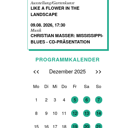
Ausstellung/Gartenkunst
LIKE A FLOWER IN THE
LANDSCAPE
09.08. 2026, 17:30
Musik
CHRISTIAN MASSER: MISSISSIPPI-
BLUES - CD-PRÄSENTATION
PROGRAMMKALENDER
<<
>>
Dezember 2025
Mo
Di
Mi
Do
Fr
Sa
So
1
2
3
4
5
6
7
8
9
10
11
12
13
14
15
16
17
18
19
20
21