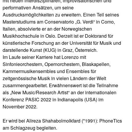
mit neuen interdisziplinären, improvisatorischen und
performativen Ansätzen, um seine
Ausdrucksmöglichkeiten zu erweitern. Einen Teil seines
Masterstudiums am Conservatorio „G. Verdi“ in Como,
Italien, absolvierte er an der Norwegischen
Musikhochschule in Oslo. Derzeit ist er Doktorand für
künstlerische Forschung an der Universität für Musik und
darstellende Kunst (KUG) in Graz, Österreich.
Im Laufe seiner Karriere hat Lorenzo mit
Sinfonieorchestern, Opernorchestern, Blaskapellen,
Kammermusikensembles und Ensembles für
zeitgenössische Musik in vielen Ländern der Welt
zusammengearbeitet. Erwähnenswert ist die Teilnahme
als „New Music/Research Artist“ an der internationalen
Konferenz PASIC 2022 in Indianapolis (USA) im
November 2022.
Er wird bei Alireza Shahabolmolkfard (*1991): PhoneTics
am Schlagzeug begleiten.