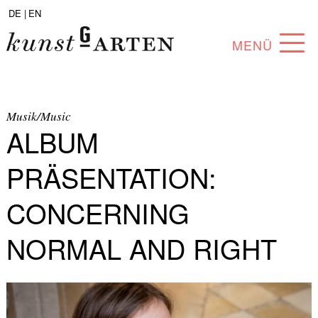
DE |
EN
MENÜ
PROGRAMM
ABOUT
Musik/Music
ALBUM
SAMMLUNG
PRÄSENTATION:
KÜNSTLER*INNEN
CONCERNING
PARTNER*INNEN
NORMAL AND RIGHT
ANGEBOTE