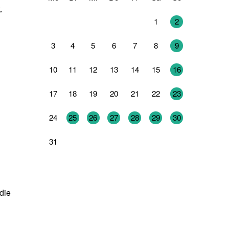
,
27
28
29
30
31
1
2
3
4
5
6
7
8
9
10
11
12
13
14
15
16
17
18
19
20
21
22
23
24
25
26
27
28
29
30
31
1
2
3
4
5
6
die