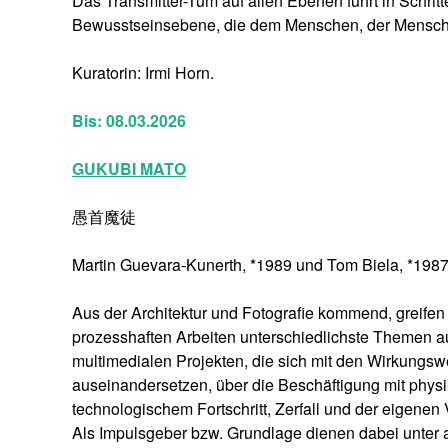
Das Transmitter-Tum auf allen Ebenen führt in Schr
Bewusstseinsebene, die dem Menschen, der Mensch
Kuratorin: Irmi Horn.
Bis: 08.03.2026
GUKUBI MATO
愚首魔徒
Martin Guevara-Kunerth, *1989 und Tom Biela, *1987 
Aus der Architektur und Fotografie kommend, greifen 
prozesshaften Arbeiten unterschiedlichste Themen au
multimedialen Projekten, die sich mit den Wirkung
auseinandersetzen, über die Beschäftigung mit phy
technologischem Fortschritt, Zerfall und der eigenen
Als Impulsgeber bzw. Grundlage dienen dabei unte