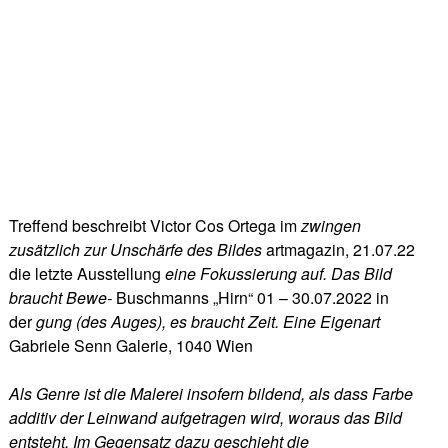
Treffend beschreibt Victor Cos Ortega im
zwingen
zusätzlich
zur
Unschärfe
des
Bildes
artmagazin, 21.07.22
die letzte Ausstellung
eine
Fokussierung
auf.
Das
Bild
braucht
Bewe-
Buschmanns „Hirn“ 01 – 30.07.2022 in
der
gung
(des
Auges),
es
braucht
Zeit.
Eine
Eigenart
Gabriele Senn Galerie, 1040 Wien
Als
Genre
ist
die
Malerei
insofern
bildend,
als
dass
Farbe
additiv
der
Leinwand
aufgetragen
wird,
woraus
das
Bild
entsteht.
Im
Gegensatz
dazu
geschieht
die