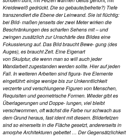
sondern bunt, mit Fetzen warmen Gelbs gehöht, mit
Kreideweiß gedrückt. Die so gebaute(befreite?) Tiefe
transzendiert die Ebene der Leinwand. Sie ist flüchtig:
bei Bild- maßen jenseits der zwei Meter wirken die
Beschränkungen des scharfen Sehens mit – und
zwingen zusätzlich zur Unschärfe des Bildes eine
Fokussierung auf. Das Bild braucht Bewe- gung (des
Auges), es braucht Zeit. Eine Eigenart
von Skulptur, die wenn man so will auch jeder
Wandarbeit zugestanden werden sollte. Hier auf jeden
Fall. In weiteren Arbeiten sind figura- tive Elemente
eingeführt: einige wenige bis zur Unkenntlichkeit
verzerrte und verschlungene Figuren von Menschen,
Requisiten und geometrische Formen. Wieder gibt es
Überlagerungen und Doppe- lungen, viel bleibt
verschwommen, oft wächst die Farbe nur schwach aus
dem Grund heraus, fast ident mit diesem. Bilderfetzen
sind so einerseits in die Fläche gesetzt, andererseits in
amorphe Architekturen gebettet … Der Gegensätzlichkeit