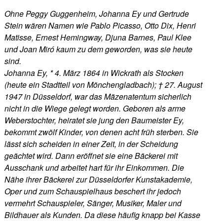
Ohne Peggy Guggenheim, Johanna Ey und Gertrude
Stein wären Namen wie Pablo Picasso, Otto Dix, Henri
Matisse, Ernest Hemingway, Djuna Barnes, Paul Klee
und Joan Miró kaum zu dem geworden, was sie heute
sind.
Johanna Ey, * 4. März 1864 in Wickrath als Stocken
(heute ein Stadtteil von Mönchengladbach); † 27. August
1947 in Düsseldorf, war das Mäzenatentum sicherlich
nicht in die Wiege gelegt worden. Geboren als arme
Weberstochter, heiratet sie jung den Baumeister Ey,
bekommt zwölf Kinder, von denen acht früh sterben. Sie
lässt sich scheiden in einer Zeit, in der Scheidung
geächtet wird. Dann eröffnet sie eine Bäckerei mit
Ausschank und arbeitet hart für ihr Einkommen. Die
Nähe ihrer Bäckerei zur Düsseldorfer Kunstakademie,
Oper und zum Schauspielhaus beschert ihr jedoch
vermehrt Schauspieler, Sänger, Musiker, Maler und
Bildhauer als Kunden. Da diese häufig knapp bei Kasse