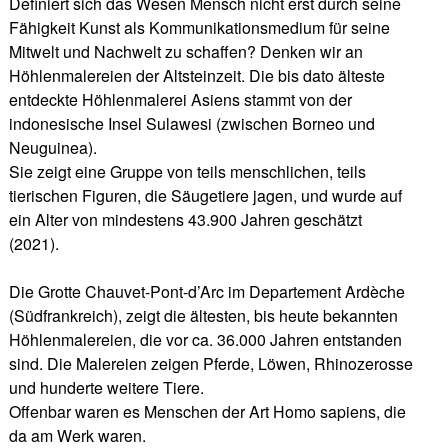
Definiert sich das Wesen Mensch nicht erst durch seine
Fähigkeit Kunst als Kommunikationsmedium für seine
Mitwelt und Nachwelt zu schaffen? Denken wir an
Höhlenmalereien der Altsteinzeit. Die bis dato älteste
entdeckte Höhlenmalerei Asiens stammt von der
indonesische Insel Sulawesi (zwischen Borneo und
Neuguinea).
Sie zeigt eine Gruppe von teils menschlichen, teils
tierischen Figuren, die Säugetiere jagen, und wurde auf
ein Alter von mindestens 43.900 Jahren geschätzt
(2021).
Die Grotte Chauvet-Pont-d’Arc im Departement Ardèche
(Südfrankreich), zeigt die ältesten, bis heute bekannten
Höhlenmalereien, die vor ca. 36.000 Jahren entstanden
sind. Die Malereien zeigen Pferde, Löwen, Rhinozerosse
und hunderte weitere Tiere.
Offenbar waren es Menschen der Art Homo sapiens, die
da am Werk waren.