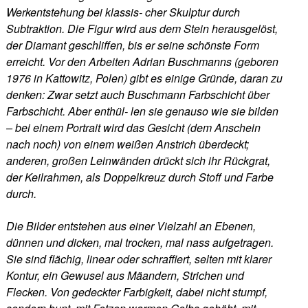
Werkentstehung
bei
klassis-
cher
Skulptur
durch
Subtraktion.
Die
Figur
wird
aus
dem
Stein
herausgelöst,
der
Diamant
ge
schliffen,
bis
er
seine
schönste
Form
erreicht.
Vor
den
Arbeiten
Adrian
Buschmanns
(geboren
1976
in
Kattowitz,
Polen)
gibt
es
einige
Gründe,
daran
zu
denken:
Zwar
setzt
auch
Buschmann
Farbschicht
über
Farbschicht.
Aber
enthül-
len
sie
genauso
wie
sie
bilden
–
bei
einem
Portrait
wird
das
Gesicht
(dem
Anschein
nach
noch)
von
einem
weißen
Anstrich
überdeckt;
anderen,
großen
Leinwänden
drückt
sich
ihr
Rückgrat,
der
Keilrahmen,
als
Doppelkreuz
durch
Stoff
und
Farbe
durch.
Die
Bilder
entstehen
aus
einer
Vielzahl
an
Ebenen,
dünnen
und
dicken,
mal
trocken,
mal
nass
aufgetragen.
Sie
sind
fl
ächig,
linear
oder
schraffiert,
selten
mit
klarer
Kontur,
ein
Gewusel
aus
Mäandern,
Strichen
und
Flecken. Von gedeckter Farbigkeit, dabei nicht stumpf,