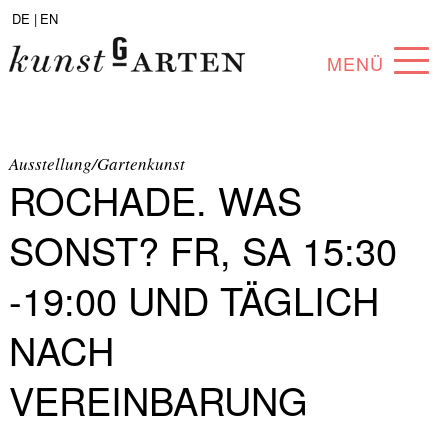
DE |
EN
MENÜ
PROGRAMM
ABOUT
Ausstellung/Gartenkunst
ROCHADE. WAS
SAMMLUNG
SONST? FR, SA 15:30
KÜNSTLER*INNEN
-19:00 UND TÄGLICH
PARTNER*INNEN
NACH
ANGEBOTE
VEREINBARUNG