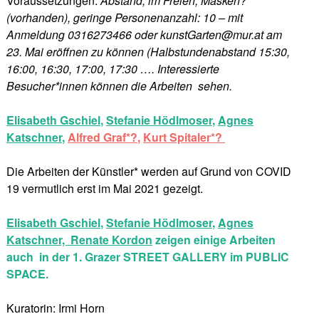
Voraussetzungen:
Abstand, im Freien, Masken?
(vorhanden), geringe Personenanzahl: 10 – mit
Anmeldung 0316273466 oder kunstGarten@mur.at am
23. Mai eröffnen zu können (Halbstundenabstand 15:30,
16:00, 16:30, 17:00, 17:30 …. Interessierte
Besucher*innen können die Arbeiten sehen.
Elisabeth Gschiel
,
Stefanie Hödlmoser
,
Agnes
Katschner
,
Alfred Graf*?
,
Kurt Spitaler*?
Die Arbeiten der Künstler* werden auf Grund von COVID
19 vermutlich erst im Mai 2021 gezeigt.
Elisabeth Gschiel
,
Stefanie Hödlmoser
,
Agnes
Katschner,
Renate Kordon
zeigen einige Arbeiten
auch in der 1. Grazer STREET GALLERY im PUBLIC
SPACE.
Kuratorin: Irmi Horn