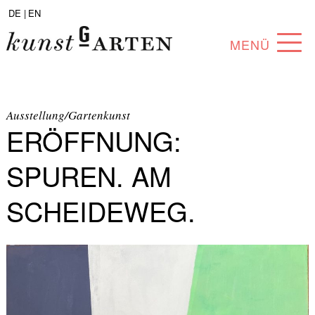
DE |
EN
MENÜ
PROGRAMM
ABOUT
Ausstellung/Gartenkunst
ERÖFFNUNG:
SAMMLUNG
SPUREN. AM
KÜNSTLER*INNEN
SCHEIDEWEG.
PARTNER*INNEN
ANGEBOTE