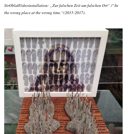
StrOblakVideoinstallation: „Zur falschen Zeit am falschen Ort“ /“In
the wrong place at the wrong time.“(2015-2017).