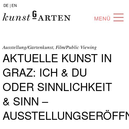
DE |
EN
MENÜ
PROGRAMM
ABOUT
Ausstellung/Gartenkunst, Film/Public Viewing
AKTUELLE KUNST IN
SAMMLUNG
GRAZ: ICH & DU
KÜNSTLER*INNEN
ODER SINNLICHKEIT
PARTNER*INNEN
& SINN –
ANGEBOTE
AUSSTELLUNGSERÖFF