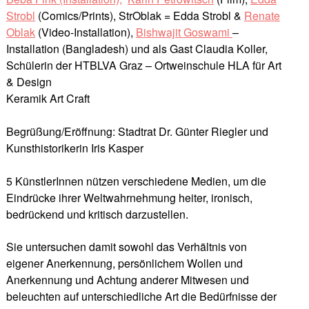
Strobl
(Comics/Prints), StrOblak = Edda Strobl &
Renate
Oblak
(Video-Installation),
Bishwajit Goswami
–
Installation (Bangladesh) und als Gast Claudia Koller,
Schülerin der HTBLVA Graz – Ortweinschule HLA für Art
& Design
Keramik Art Craft
Begrüßung/Eröffnung: Stadtrat Dr. Günter Riegler und
Kunsthistorikerin Iris Kasper
5 KünstlerInnen nützen verschiedene Medien, um die
Eindrücke ihrer Weltwahrnehmung heiter, ironisch,
bedrückend und kritisch darzustellen.
Sie untersuchen damit sowohl das Verhältnis von
eigener Anerkennung, persönlichem Wollen und
Anerkennung und Achtung anderer Mitwesen und
beleuchten auf unterschiedliche Art die Bedürfnisse der