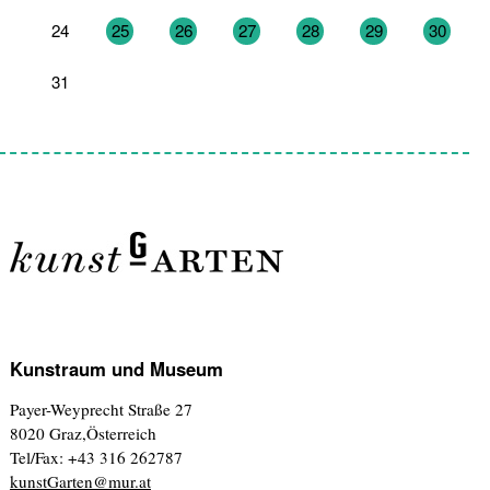
24
25
26
27
28
29
30
31
1
2
3
4
5
6
Kunstraum und Museum
Payer-Weyprecht Straße 27
8020 Graz,Österreich
Tel/Fax: +43 316 262787
kunstGarten@mur.at