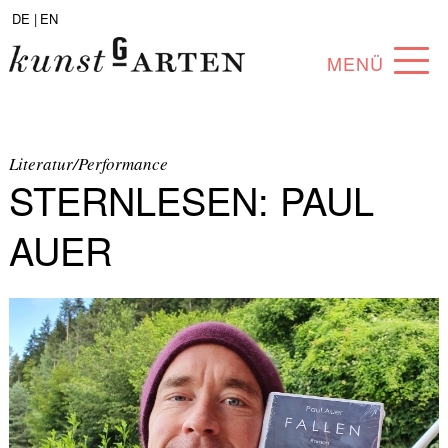
DE |
EN
MENÜ
PROGRAMM
ABOUT
Literatur/Performance
STERNLESEN: PAUL
SAMMLUNG
AUER
KÜNSTLER*INNEN
PARTNER*INNEN
ANGEBOTE