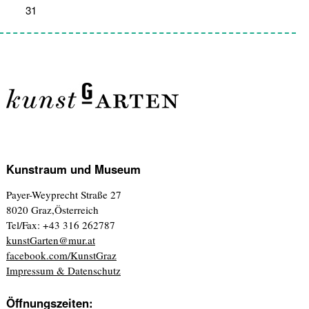
31
1
2
3
4
5
6
Kunstraum und Museum
Payer-Weyprecht Straße 27
8020 Graz,Österreich
Tel/Fax: +43 316 262787
kunstGarten@mur.at
facebook.com/KunstGraz
Impressum & Datenschutz
Öffnungszeiten: