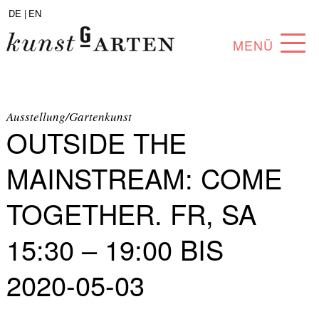
DE |
EN
MENÜ
PROGRAMM
ABOUT
Ausstellung/Gartenkunst
OUTSIDE THE
SAMMLUNG
MAINSTREAM: COME
KÜNSTLER*INNEN
TOGETHER. FR, SA
PARTNER*INNEN
15:30 – 19:00 BIS
ANGEBOTE
2020-05-03