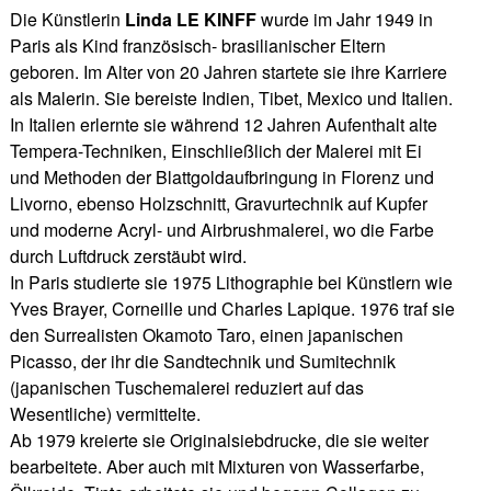
Die Künstlerin
Linda LE KINFF
wurde im Jahr 1949 in
Paris als Kind französisch- brasilianischer Eltern
geboren. Im Alter von 20 Jahren startete sie ihre Karriere
als Malerin. Sie bereiste Indien, Tibet, Mexico und Italien.
In Italien erlernte sie während 12 Jahren Aufenthalt alte
Tempera-Techniken, Einschließlich der Malerei mit Ei
und Methoden der Blattgoldaufbringung in Florenz und
Livorno, ebenso Holzschnitt, Gravurtechnik auf Kupfer
und moderne Acryl- und Airbrushmalerei, wo die Farbe
durch Luftdruck zerstäubt wird.
In Paris studierte sie 1975 Lithographie bei Künstlern wie
Yves Brayer, Corneille und Charles Lapique. 1976 traf sie
den Surrealisten Okamoto Taro, einen japanischen
Picasso, der ihr die Sandtechnik und Sumitechnik
(japanischen Tuschemalerei reduziert auf das
Wesentliche) vermittelte.
Ab 1979 kreierte sie Originalsiebdrucke, die sie weiter
bearbeitete. Aber auch mit Mixturen von Wasserfarbe,