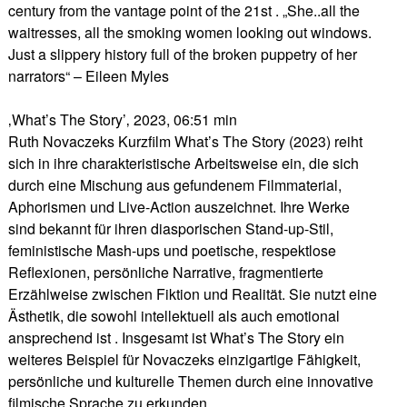
century from the vantage point of the 21st . „She..all the
waitresses, all the smoking women looking out windows.
Just a slippery history full of the broken puppetry of her
narrators“ – Eileen Myles
‚What’s The Story’‚ 2023, 06:51 min
Ruth Novaczeks Kurzfilm What’s The Story (2023) reiht
sich in ihre charakteristische Arbeitsweise ein, die sich
durch eine Mischung aus gefundenem Filmmaterial,
Aphorismen und Live-Action auszeichnet. Ihre Werke
sind bekannt für ihren diasporischen Stand-up-Stil,
feministische Mash-ups und poetische, respektlose
Reflexionen, persönliche Narrative, fragmentierte
Erzählweise zwischen Fiktion und Realität. Sie nutzt eine
Ästhetik, die sowohl intellektuell als auch emotional
ansprechend ist . Insgesamt ist What’s The Story ein
weiteres Beispiel für Novaczeks einzigartige Fähigkeit,
persönliche und kulturelle Themen durch eine innovative
filmische Sprache zu erkunden.