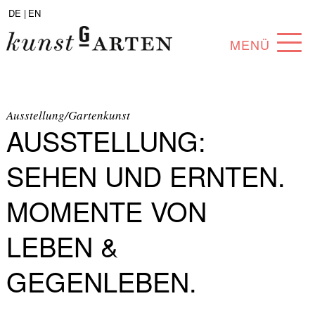
DE |
EN
MENÜ
PROGRAMM
ABOUT
Ausstellung/Gartenkunst
AUSSTELLUNG:
SAMMLUNG
SEHEN UND ERNTEN.
KÜNSTLER*INNEN
MOMENTE VON
PARTNER*INNEN
LEBEN &
ANGEBOTE
GEGENLEBEN.