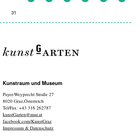
31
1
2
3
4
5
6
Kunstraum und Museum
Payer-Weyprecht Straße 27
8020 Graz,Österreich
Tel/Fax: +43 316 262787
kunstGarten@mur.at
facebook.com/KunstGraz
Impressum & Datenschutz