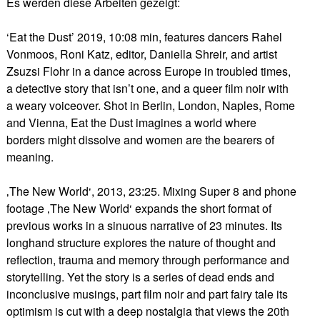
Es werden diese Arbeiten gezeigt:
‘Eat the Dust’ 2019, 10:08 min, features dancers Rahel
Vonmoos, Roni Katz, editor, Daniella Shreir, and artist
Zsuzsi Flohr in a dance across Europe in troubled times,
a detective story that isn’t one, and a queer film noir with
a weary voiceover. Shot in Berlin, London, Naples, Rome
and Vienna, Eat the Dust imagines a world where
borders might dissolve and women are the bearers of
meaning.
‚The New World‘, 2013, 23:25. Mixing Super 8 and phone
footage ‚The New World‘ expands the short format of
previous works in a sinuous narrative of 23 minutes. Its
longhand structure explores the nature of thought and
reflection, trauma and memory through performance and
storytelling. Yet the story is a series of dead ends and
inconclusive musings, part film noir and part fairy tale its
optimism is cut with a deep nostalgia that views the 20th