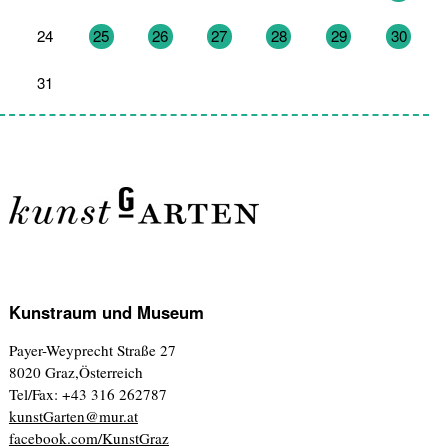
24
25
26
27
28
29
30
31
1
2
3
4
5
6
Kunstraum und Museum
Payer-Weyprecht Straße 27
8020 Graz,Österreich
Tel/Fax: +43 316 262787
kunstGarten@mur.at
facebook.com/KunstGraz