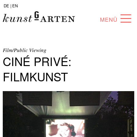
DE |
EN
MENÜ
PROGRAMM
ABOUT
Film/Public Viewing
CINÉ PRIVÉ:
SAMMLUNG
FILMKUNST
KÜNSTLER*INNEN
PARTNER*INNEN
ANGEBOTE