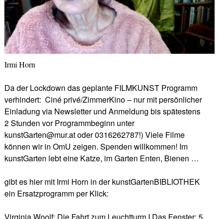
Irmi Horn
Da der Lockdown das geplante FILMKUNST Programm
verhindert: Ciné privé/ZimmerKino – nur mit persönlicher
Einladung via Newsletter und Anmeldung bis spätestens
2 Stunden vor Programmbeginn unter
kunstGarten@mur.at oder 0316262787!) Viele Filme
können wir in OmU zeigen. Spenden willkommen! Im
kunstGarten lebt eine Katze, im Garten Enten, Bienen …
gibt es hier mit Irmi Horn in der kunstGartenBIBLIOTHEK
ein Ersatzprogramm per Klick:
Virginia Woolf: Die Fahrt zum Leuchtturm I Das Fenster: 5