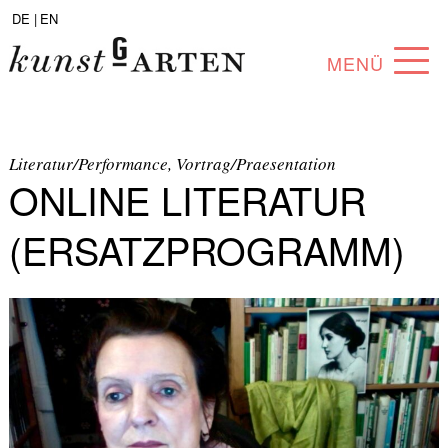
DE |
EN
MENÜ
PROGRAMM
ABOUT
Literatur/Performance, Vortrag/Praesentation
ONLINE LITERATUR
SAMMLUNG
(ERSATZPROGRAMM)
KÜNSTLER*INNEN
PARTNER*INNEN
ANGEBOTE