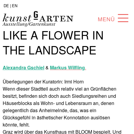
DE |
EN
MENÜ
Ausstellung/Gartenkunst
LIKE A FLOWER IN
PROGRAMM
THE LANDSCAPE
ABOUT
SAMMLUNG
Alexandra Gschiel
&
Markus Wilfling
.
KÜNSTLER*INNEN
Überlegungen der Kuratorin: Irmi Horn
Wenn dieser Stadtteil auch relativ viel an Grünflächen
PARTNER*INNEN
besitzt, befinden sich doch auch Siedlungsreihen und
Häuserblocks als Wohn- und Lebensraum an, denen
ANGEBOTE
gelegentlich das Anheimelnde, das, was ein
Glücksgefühl in ästhetischer Konnotation auslösen
könnte, fehlt.
Graz wird über das Kunsthaus mit BLOOM bespielt. Und