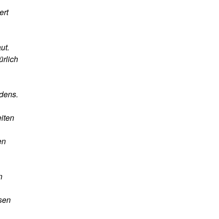
ert
ut.
ürlich
ndens.
eiten
en
n
sen