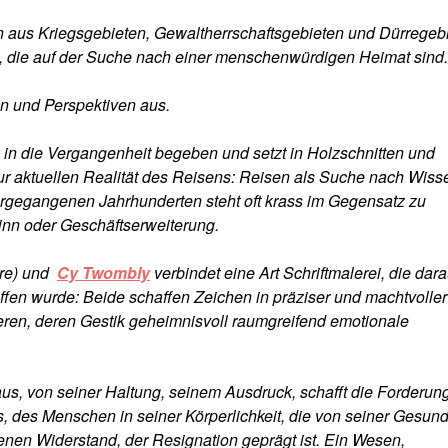
 aus Kriegsgebieten, Gewaltherrschaftsgebieten und Dürregebi
, die auf der Suche nach einer menschenwürdigen Heimat sind.
n und Perspektiven aus.
 in die Vergangenheit begeben und setzt in Holzschnitten und
ur aktuellen Realität des Reisens: Reisen als Suche nach Wiss
ergegangenen Jahrhunderten steht oft krass im Gegensatz zu
nn oder Geschäftserweiterung.
hre) und
Cy Twombly
verbindet eine Art Schriftmalerei, die dara
riffen wurde: Beide schaffen Zeichen in präziser und machtvoller
eren, deren Gestik geheimnisvoll raumgreifend emotionale
 von seiner Haltung, seinem Ausdruck, schafft die Forderun
s Menschen in seiner Körperlichkeit, die von seiner Gesund
nen Widerstand, der Resignation geprägt ist. Ein Wesen,