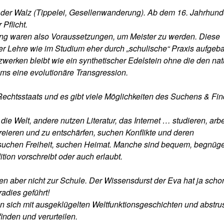
 der Walz (Tippelei, Gesellenwanderung). Ab dem 16. Jahrhund
Pflicht.
ng waren also Voraussetzungen, um Meister zu werden. Diese
der Lehre wie im Studium eher durch „schulische“ Praxis aufgeba
zwerken bleibt wie ein synthetischer Edelstein ohne die den nat
ms eine evolutionäre Transgression.
echtsstaats und es gibt viele Möglichkeiten des Suchens & Fi
ie Welt, andere nutzen Literatur, das Internet … studieren, arb
reieren und zu entschärfen, suchen Konflikte und deren
suchen Freiheit, suchen Heimat. Manche sind bequem, begnüg
ition vorschreibt oder auch erlaubt.
n aber nicht zur Schule. Der Wissensdurst der Eva hat ja scho
adies geführt!
sich mit ausgeklügelten Weltfunktionsgeschichten und abstru
inden und verurteilen.