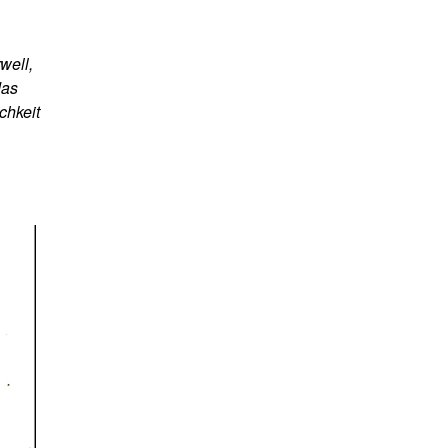
well,
das
chkeit