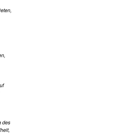
eten,
en,
uf
g des
heit,