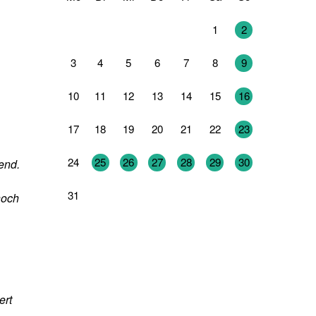
27
28
29
30
31
1
2
3
4
5
6
7
8
9
10
11
12
13
14
15
16
17
18
19
20
21
22
23
24
25
26
27
28
29
30
end.
31
1
2
3
4
5
6
noch
ert