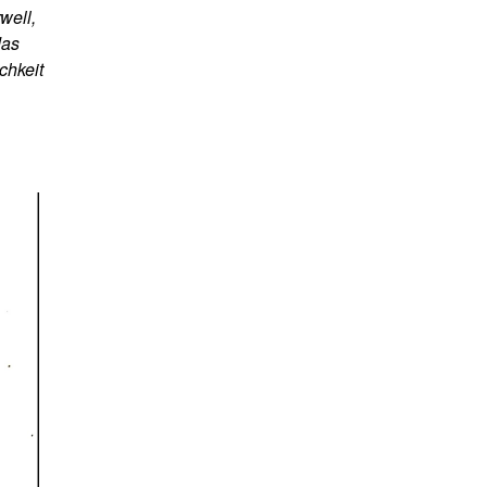
well,
das
chkeit