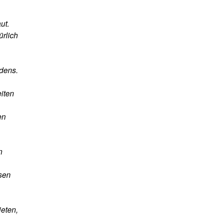
ut.
ürlich
ndens.
eiten
en
n
sen
eten,