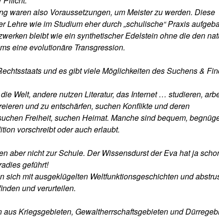
Pflicht.
ng waren also Voraussetzungen, um Meister zu werden. Diese
der Lehre wie im Studium eher durch „schulische“ Praxis aufgeba
zwerken bleibt wie ein synthetischer Edelstein ohne die den nat
ms eine evolutionäre Transgression.
echtsstaats und es gibt viele Möglichkeiten des Suchens & Fi
ie Welt, andere nutzen Literatur, das Internet … studieren, arb
reieren und zu entschärfen, suchen Konflikte und deren
suchen Freiheit, suchen Heimat. Manche sind bequem, begnüg
ition vorschreibt oder auch erlaubt.
n aber nicht zur Schule. Der Wissensdurst der Eva hat ja scho
adies geführt!
sich mit ausgeklügelten Weltfunktionsgeschichten und abstru
inden und verurteilen.
 aus Kriegsgebieten, Gewaltherrschaftsgebieten und Dürregebi