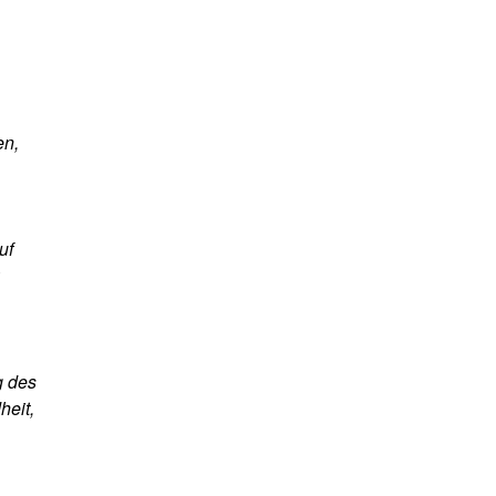
en,
uf
g des
heit,