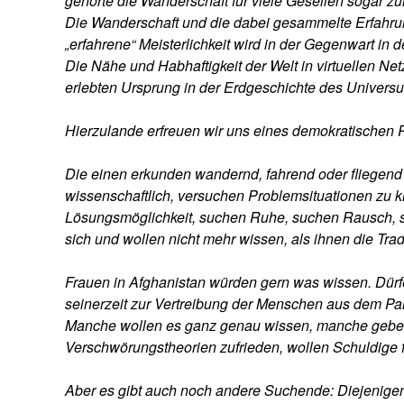
gehörte die Wanderschaft für viele Gesellen sogar zur 
Die Wanderschaft und die dabei gesammelte Erfahru
„erfahrene“ Meisterlichkeit wird in der Gegenwart in 
Die Nähe und Habhaftigkeit der Welt in virtuellen Net
erlebten Ursprung in der Erdgeschichte des Universu
Hierzulande erfreuen wir uns eines demokratischen R
Die einen erkunden wandernd, fahrend oder fliegend d
wissenschaftlich, versuchen Problemsituationen zu k
Lösungsmöglichkeit, suchen Ruhe, suchen Rausch, 
sich und wollen nicht mehr wissen, als ihnen die Trad
Frauen in Afghanistan würden gern was wissen. Dürfe
seinerzeit zur Vertreibung der Menschen aus dem Par
Manche wollen es ganz genau wissen, manche geben 
Verschwörungstheorien zufrieden, wollen Schuldige f
Aber es gibt auch noch andere Suchende: Diejenigen