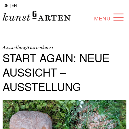
DE |
EN
MENÜ
PROGRAMM
ABOUT
Ausstellung/Gartenkunst
START AGAIN: NEUE
SAMMLUNG
AUSSICHT –
KÜNSTLER*INNEN
AUSSTELLUNG
PARTNER*INNEN
ANGEBOTE