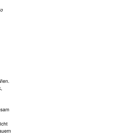
So
Wien.
,
insam
icht
bauern