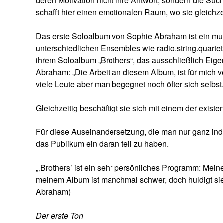
deren Motivation nicht ihre Antwort, sondern die Suc
schafft hier einen emotionalen Raum, wo sie gleichz
Das erste Soloalbum von Sophie Abraham ist ein muti
unterschiedlichen Ensembles wie radio.string.quartet, 
ihrem Soloalbum „Brothers“, das ausschließlich Eig
Abraham: „Die Arbeit an diesem Album, ist für mich ve
viele Leute aber man begegnet noch öfter sich selbst.
Gleichzeitig beschäftigt sie sich mit einem der exist
Für diese Auseinandersetzung, die man nur ganz indiv
das Publikum ein daran teil zu haben.
„‚Brothers’ ist ein sehr persönliches Programm: Mei
meinem Album ist manchmal schwer, doch huldigt si
Abraham)
Der erste Ton