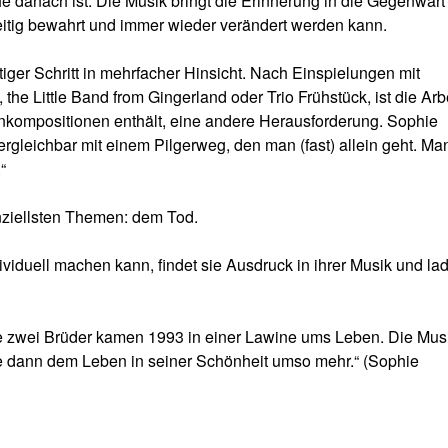
he danach ist. Die Musik bringt die Erinnerung in die Gegenwart
eitig bewahrt und immer wieder verändert werden kann.
ger Schritt in mehrfacher Hinsicht. Nach Einspielungen mit
the Little Band from Gingerland oder Trio Frühstück, ist die Arb
enkompositionen enthält, eine andere Herausforderung. Sophie
rgleichbar mit einem Pilgerweg, den man (fast) allein geht. Man t
“
enziellsten Themen: dem Tod.
iduell machen kann, findet sie Ausdruck in ihrer Musik und lad
ne zwei Brüder kamen 1993 in einer Lawine ums Leben. Die Mus
e dann dem Leben in seiner Schönheit umso mehr.“ (Sophie