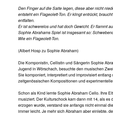
Den Finger auf die Saite legen, diese aber nicht nied
entsteht ein Flageolett-Ton. Er klingt entrückt, brau
entfalten.
Er ist schwerelos und hat doch Gewicht. Er flammt aus
Sophie Abrahams Spiel ist insgesamt so: Schwebende
Wie ein Flageolett-Ton.
(Albert Hosp zu Sophie Abraham)
Die Komponistin, Cellistin und Sängerin Sophie Ab
Jugend in Wörschach, besuchte den musischen Zweig
Sie komponiert, interpretiert und improvisiert entla
zeitgenössischen Kompositionen und experimentelle
Schon als Kind lernte Sophie Abraham Cello. Ihre El
musiziert. Der Kulturschock kam dann mit 14, als es 
erzogen wurde, verstand sie anfangs nicht einmal die
immer leicht. Je mehr sich Abraham aber einlebte, des