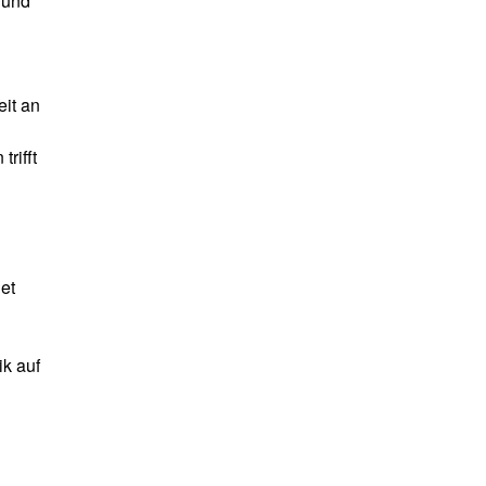
 und
eit an
rifft
et
ik auf