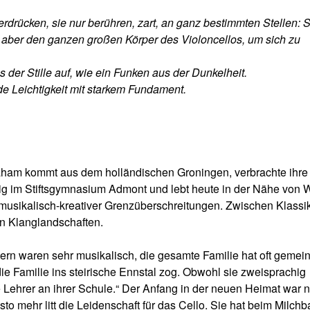
erdrücken, sie nur berühren, zart, an ganz bestimmten Stellen: 
cht aber den ganzen großen Körper des Violoncellos, um sich zu
 der Stille auf, wie ein Funken aus der Dunkelheit.
 Leichtigkeit mit starkem Fundament.
raham kommt aus dem holländischen Groningen, verbrachte ihre
 im Stiftsgymnasium Admont und lebt heute in der Nähe von 
ng musikalisch-kreativer Grenzüberschreitungen. Zwischen Klassik
n Klanglandschaften.
tern waren sehr musikalisch, die gesamte Familie hat oft geme
die Familie ins steirische Ennstal zog. Obwohl sie zweisprachig
 Lehrer an ihrer Schule.“ Der Anfang in der neuen Heimat war n
to mehr litt die Leidenschaft für das Cello. Sie hat beim Milch