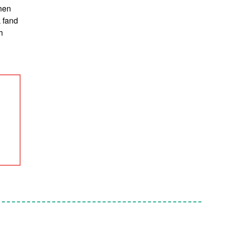
nnen
k fand
h