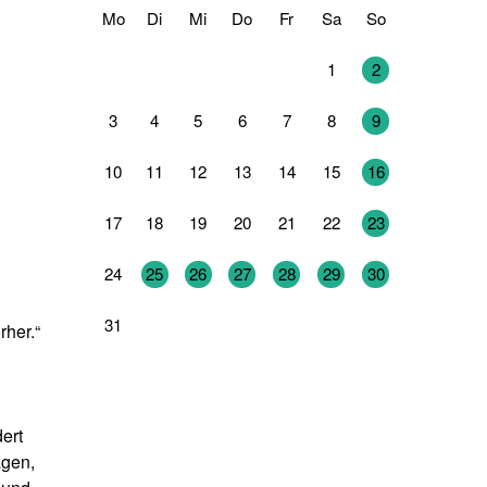
Mo
Di
Mi
Do
Fr
Sa
So
27
28
29
30
31
1
2
3
4
5
6
7
8
9
10
11
12
13
14
15
16
17
18
19
20
21
22
23
24
25
26
27
28
29
30
31
1
2
3
4
5
6
rher.“
ert
agen,