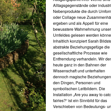
Alltagsgegenstände oder industri
Nebenprodukte die durch Umfo
oder Collage neue Zusammenh
ergeben und als Appell für eine
bewusstere Wahrnehmung unse
Umfeldes gelesen werden könne
Inhaltlich konzipiert Sarah Bildst
abstrakte Beziehungsgefüge die
gesellschaftliche Prozesse wie
Entfremdung verhandeln. Wir de
heute ganz in den Bahnen der
Wissenschaft und unterhalten
dennoch magische Beziehungen
den Dingen, Personen und
symbolischen Leitbildern. Die
Installation „Are you away to cat
fairies?“ ist ein Sinnbild für das
Verschieben von Bedeutungs- u