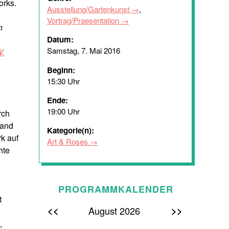
orks.
Ausstellung/Gartenkunst
,
Vortrag/Praesentation
n
Datum:
Samstag, 7. Mai 2016
W.
Beginn:
15:30 Uhr
Ende:
19:00 Uhr
rch
 and
Kategorie(n):
k auf
Art & Roses
hte
PROGRAMMKALENDER
t
<<
>>
August 2026
,