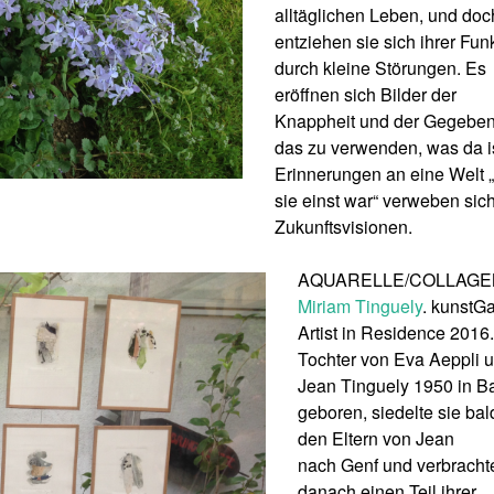
alltäglichen Leben, und doc
entziehen sie sich ihrer Fun
durch kleine Störungen. Es
eröffnen sich Bilder der
Knappheit und der Gegeben
das zu verwenden, was da is
Erinnerungen an eine Welt 
sie einst war“ verweben sich
Zukunftsvisionen.
AQUARELLE/COLLAGE
Miriam Tinguely
.
kunstGa
Artist in Residence 2016.
Tochter von Eva Aeppli 
Jean Tinguely 1950 in B
geboren, siedelte sie bal
den Eltern von Jean
nach Genf und verbracht
danach einen Teil ihrer