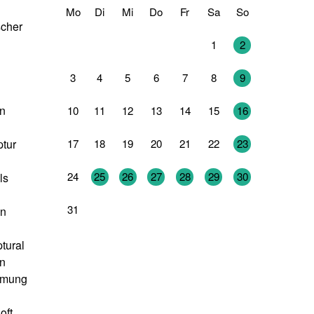
Mo
Di
Mi
Do
Fr
Sa
So
scher
27
28
29
30
31
1
2
3
4
5
6
7
8
9
n
10
11
12
13
14
15
16
17
18
19
20
21
22
23
ptur
24
25
26
27
28
29
30
ls
31
1
2
3
4
5
6
en
tural
en
hmung
oft