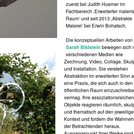
zuerst bei Judith Huemer im
Fachbereich ‚Erweiterter maleri
Raum‘ und seit 2013 ‚Abstrakte
Malerei‘ bei Erwin Bohatsch.
Die konzeptuellen Arbeiten von
Sarah Bildstein
bewegen sich i
verschiedenen Medien wie
Zeichnung, Video, Collage, Skul
und Installation. Sie verstehen
Abstraktion im erweiterten Sinn a
eine Praxis, die sich auch in den
öffentlichen Raum einzuschreib
vermag. Ihre assoziationsreichen
Objekte reagieren räumlich, skulp
und thematisch auf den jeweilig
Kontext und fordern die Wahrne
der Betrachtenden heraus.
Ausgangspunkt ihrer Werke sind 