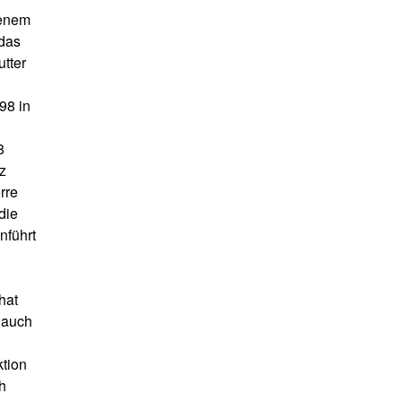
jenem
 das
tter
98 in
8
iz
rre
die
nführt
hat
 auch
ktion
h