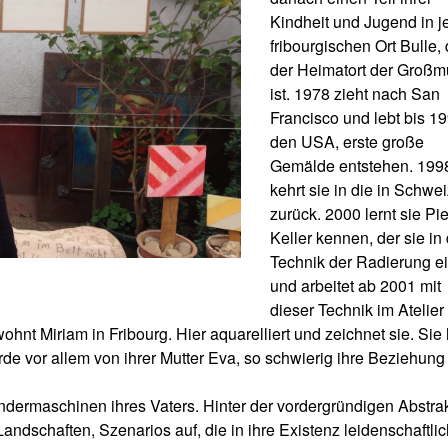
Kindheit und Jugend in 
fribourgischen Ort Bulle,
der Heimatort der Großmu
ist. 1978 zieht nach San
Francisco und lebt bis 19
den USA, erste große
Gemälde entstehen. 199
kehrt sie in die in Schwe
zurück. 2000 lernt sie Pie
Keller kennen, der sie in 
Technik der Radierung ei
und arbeitet ab 2001 mit
dieser Technik im Atelier
t Miriam in Fribourg. Hier aquarelliert und zeichnet sie. Sie 
e vor allem von ihrer Mutter Eva, so schwierig ihre Beziehung
undermaschinen ihres Vaters. Hinter der vordergründigen Abstra
andschaften, Szenarios auf, die in ihre Existenz leidenschaftlic