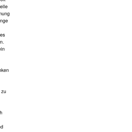
elle
rmung
änge
res
n.
ein
nken
 zu
ch
nd