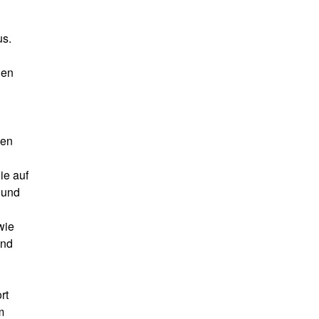
s.
den
len
ie auf
 und
wie
und
rt
m