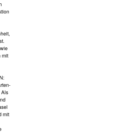
h
ktion
heit,
t.
„wie
 mit
N:
rten-
 Als
und
asel
d mit
e