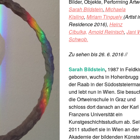
Bilder, Objekte, Performing Artw
Sarah Bildstein
,
Michaela
Kisling
,
Miriam Tinguely
(Artist i
Residence 2016),
Heinz
Cibulka,
Arnold Reinisch
,
Jani 
Schwob.
Zu sehen bis 26. 6. 2016 //
Sarah Bildstein
,
1987 in Feldki
geboren, wuchs in Hohenbrugg
der Raab in der Südoststeiermar
und lebt nun in Wien. Sie besuc
die Ortweinschule in Graz und
schloss dort danach an der Karl
Franzens Universität ein
Kunstgeschichtsstudium ab. Sei
2011 studiert sie in Wien an der
Akademie der bildenden Künste