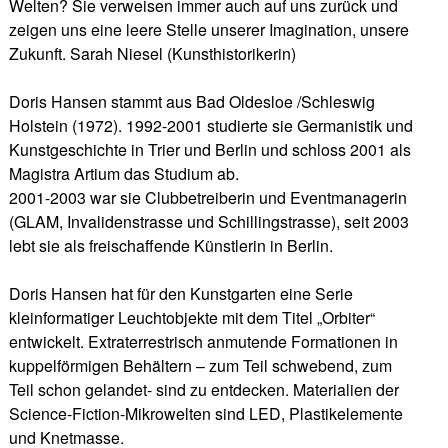
Welten? Sie verweisen immer auch auf uns zurück und
zeigen uns eine leere Stelle unserer Imagination, unsere
Zukunft. Sarah Niesel (Kunsthistorikerin)
Doris Hansen stammt aus Bad Oldesloe /Schleswig
Holstein (1972). 1992-2001 studierte sie Germanistik und
Kunstgeschichte in Trier und Berlin und schloss 2001 als
Magistra Artium das Studium ab.
2001-2003 war sie Clubbetreiberin und Eventmanagerin
(GLAM, Invalidenstrasse und Schillingstrasse), seit 2003
lebt sie als freischaffende Künstlerin in Berlin.
Doris Hansen hat für den Kunstgarten eine Serie
kleinformatiger Leuchtobjekte mit dem Titel „Orbiter“
entwickelt. Extraterrestrisch anmutende Formationen in
kuppelförmigen Behältern – zum Teil schwebend, zum
Teil schon gelandet- sind zu entdecken. Materialien der
Science-Fiction-Mikrowelten sind LED, Plastikelemente
und Knetmasse.