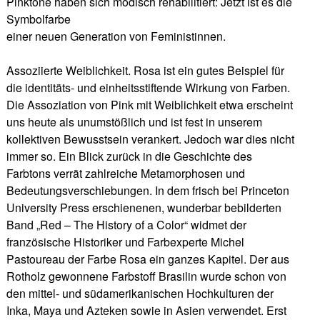
Pinktöne haben sich modisch rehabilitiert: Jetzt ist es die
Symbolfarbe
einer neuen Generation von Feministinnen.
Assoziierte Weiblichkeit. Rosa ist ein gutes Beispiel für
die identitäts- und einheitsstiftende Wirkung von Farben.
Die Assoziation von Pink mit Weiblichkeit etwa erscheint
uns heute als unumstößlich und ist fest in unserem
kollektiven Bewusstsein verankert. Jedoch war dies nicht
immer so. Ein Blick zurück in die Geschichte des
Farbtons verrät zahlreiche Metamorphosen und
Bedeutungsverschiebungen. In dem frisch bei Princeton
University Press erschienenen, wunderbar bebilderten
Band „Red – The History of a Color“ widmet der
französische Historiker und Farbexperte Michel
Pastoureau der Farbe Rosa ein ganzes Kapitel. Der aus
Rotholz gewonnene Farbstoff Brasilin wurde schon von
den mittel- und südamerikanischen Hochkulturen der
Inka, Maya und Azteken sowie in Asien verwendet. Erst