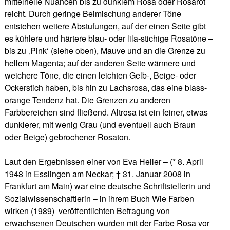
mittelhelle Nuancen bis zu dunklem Rosa oder Rosarot
reicht. Durch geringe Beimischung anderer Töne
entstehen weitere Abstufungen, auf der einen Seite gibt
es kühlere und härtere blau- oder lila-stichige Rosatöne –
bis zu ‚Pink‘ (siehe oben), Mauve und an die Grenze zu
hellem Magenta; auf der anderen Seite wärmere und
weichere Töne, die einen leichten Gelb-, Beige- oder
Ockerstich haben, bis hin zu Lachsrosa, das eine blass-
orange Tendenz hat. Die Grenzen zu anderen
Farbbereichen sind fließend. Altrosa ist ein feiner, etwas
dunklerer, mit wenig Grau (und eventuell auch Braun
oder Beige) gebrochener Rosaton.
Laut den Ergebnissen einer von Eva Heller – (* 8. April
1948 in Esslingen am Neckar; † 31. Januar 2008 in
Frankfurt am Main) war eine deutsche Schriftstellerin und
Sozialwissenschaftlerin – in ihrem Buch Wie Farben
wirken (1989) veröffentlichten Befragung von
erwachsenen Deutschen wurden mit der Farbe Rosa vor