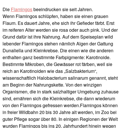
Die
Flamingos
beeindrucken sie seit Jahren.
Wenn Flamingos schlüpfen, haben sie einen grauen
Flaum. Es dauert Jahre, ehe sich ihr Gefieder färbt. Erst
im reiferen Alter werden sie rosa oder auch pink. Und der
Grund dafür ist ihre Nahrung. Auf dem Speiseplan wild
lebender Flamingos stehen nämlich Algen der Gattung
Dunaliella und Kleinkrebse. Die einen wie die anderen
enthalten ganz bestimmte Farbpigmente: Karotinoide.
Bestimmte Mikroben, die Gewässer rot färben, weil sie
reich an Karotinoiden wie das „Salzbakterium“,
wissenschaftlich Halobacterium salinarum genannt, steht
am Beginn der Nahrungskette. Von den winzigen
Organismen, die in stark salzhaltiger Umgebung zuhause
sind, ernähren sich die Kleinkrebse, die dann wiederum
von den Flamingos gefressen werden.Flamingos können
in freier Wildbahn 20 bis 30 Jahre alt werden, im Zoo bei
guter Pflege sogar über 80. In einigen Regionen der Welt
wurden Flamingos bis ins 20. Jahrhundert hinein wegen