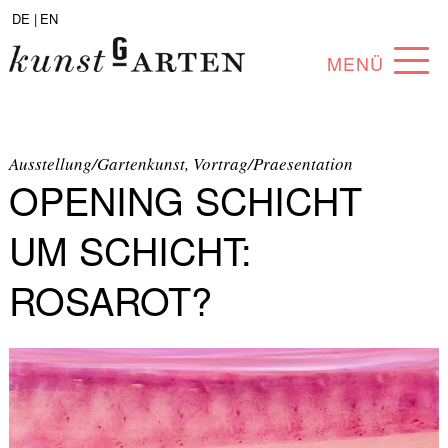
DE |
EN
MENÜ
PROGRAMM
ABOUT
Ausstellung/Gartenkunst, Vortrag/Praesentation
OPENING SCHICHT
SAMMLUNG
UM SCHICHT:
KÜNSTLER*INNEN
ROSAROT?
PARTNER*INNEN
ANGEBOTE