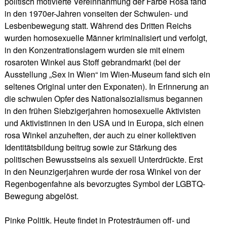
politisch motivierte Vereinnahmung der Farbe Rosa fand
in den 1970er-Jahren vonseiten der Schwulen- und
Lesbenbewegung statt. Während des Dritten Reichs
wurden homosexuelle Männer kriminalisiert und verfolgt,
in den Konzentrationslagern wurden sie mit einem
rosaroten Winkel aus Stoff gebrandmarkt (bei der
Ausstellung „Sex in Wien“ im Wien-Museum fand sich ein
seltenes Original unter den Exponaten). In Erinnerung an
die schwulen Opfer des Nationalsozialismus begannen
in den frühen Siebzigerjahren homosexuelle Aktivisten
und Aktivistinnen in den USA und in Europa, sich einen
rosa Winkel anzuheften, der auch zu einer kollektiven
Identitätsbildung beitrug sowie zur Stärkung des
politischen Bewusstseins als sexuell Unterdrückte. Erst
in den Neunzigerjahren wurde der rosa Winkel von der
Regenbogenfahne als bevorzugtes Symbol der LGBTQ-
Bewegung abgelöst.
Pinke Politik. Heute findet in Protesträumen off- und