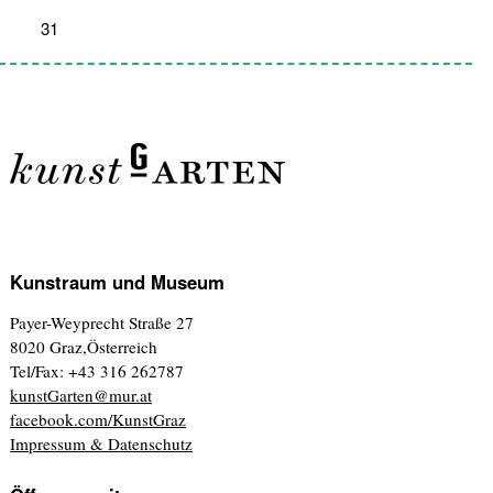
31
1
2
3
4
5
6
Kunstraum und Museum
Payer-Weyprecht Straße 27
8020 Graz,Österreich
Tel/Fax: +43 316 262787
kunstGarten@mur.at
facebook.com/KunstGraz
Impressum & Datenschutz