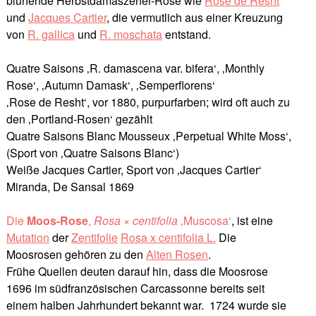
blühende Herbstdamaszener-Rose wie
Rose de Resht
und
Jacques Cartier
, die vermutlich aus einer Kreuzung
von
R. gallica
und
R. moschata
entstand.
Quatre Saisons ‚R. damascena var. bifera‘, ‚Monthly
Rose‘, ‚Autumn Damask‘, ‚Semperflorens‘
‚Rose de Resht‘, vor 1880, purpurfarben; wird oft auch zu
den ‚Portland-Rosen‘ gezählt
Quatre Saisons Blanc Mousseux ‚Perpetual White Moss‘,
(Sport von ‚Quatre Saisons Blanc‘)
Weiße Jacques Cartier, Sport von ‚Jacques Cartier‘
Miranda, De Sansal 1869
Die
Moos-Rose
,
Rosa
×
centifolia
‚Muscosa‘
, ist eine
Mutation
der
Zentifolie
Rosa x centifolia L.
Die
Moosrosen gehören zu den
Alten Rosen
.
Frühe Quellen deuten darauf hin, dass die Moosrose
1696 im südfranzösischen Carcassonne bereits seit
einem halben Jahrhundert bekannt war. 1724 wurde sie