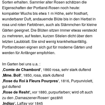
Sorten erhalten. Sammler alter Rosen schätzen die
Eigenschaften der Portland-Rosen noch heute:
kompakter Wuchs bis etwa 1 m Höhe, sehr frosthart,
wunderbarer Duft, andauernde Blüte bis in den Herbst in
rosa und roten Farbtönen, auch als Stämmchen für kleine
Gärten geeignet. Die Blüten sitzen immer etwas versteckt
zu mehreren, auf festen, kurzen Stielen dicht über dem
letzten Laubblatt. Sie sind wenig krankheitsanfällig.
Portlandrosen eignen sich gut für moderne Gärten und
werden für Anfänger empfohlen.
Im Garten bei uns u.a. :
‚Comte de Chambord‘
, 1860 rosa, sehr stark duftend
‚Mme. Boll‘
, 1850, rosa, stark duftend
‚Rose du Roi à Fleurs Pourpres‘
, 1816, Purpurviolett,
gut duftend
‚Rose de Resht‘,
vor 1880, purpurfarben; wird oft auch
zu den ‚Damaszener-Rosen‘ gezählt
‚Indigo‘,
Laffay vor 1845