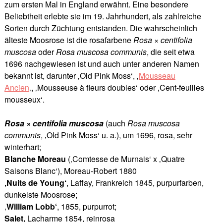
zum ersten Mal in England erwähnt. Eine besondere
Beliebtheit erlebte sie im 19. Jahrhundert, als zahlreiche
Sorten durch Züchtung entstanden. Die wahrscheinlich
älteste Moosrose ist die rosafarbene
Rosa × centifolia
muscosa
oder
Rosa muscosa communis
, die seit etwa
1696 nachgewiesen ist und auch unter anderen Namen
bekannt ist, darunter ‚Old Pink Moss‘,
‚
Mousseau
Ancien
‚, ‚Mousseuse à fleurs doubles‘ oder ‚Cent-feuilles
mousseux‘.
Rosa × centifolia muscosa
(auch
Rosa muscosa
communis
, ‚Old Pink Moss‘ u. a.), um 1696, rosa, sehr
winterhart;
Blanche Moreau
(‚Comtesse de Murnais‘ x ‚Quatre
Saisons Blanc‘), Moreau-Robert 1880
‚Nuits de Young‘
, Laffay, Frankreich 1845, purpurfarben,
dunkelste Moosrose;
‚
William Lobb‘
, 1855, purpurrot;
Salet,
Lacharme 1854, reinrosa