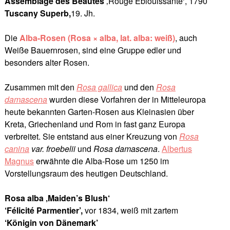
Assemblage des Beautés
‚Rouge Éblouissante‘, 1790
Tuscany Superb,
19. Jh.
Die
Alba-Rosen (Rosa × alba, lat. alba: weiß)
, auch
Weiße Bauernrosen, sind eine Gruppe edler und
besonders alter Rosen.
Zusammen mit den
Rosa gallica
und den
Rosa
damascena
wurden diese Vorfahren der in Mitteleuropa
heute bekannten Garten-Rosen aus Kleinasien über
Kreta, Griechenland und Rom in fast ganz Europa
verbreitet. Sie entstand aus einer Kreuzung von
Rosa
canina
var. froebelii
und
Rosa damascena
.
Albertus
Magnus
erwähnte die Alba-Rose um 1250 im
Vorstellungsraum des heutigen Deutschland.
Rosa alba ‚Maiden’s Blush‘
‘Félicité Parmentier’,
vor 1834, weiß mit zartem
‘Königin von Dänemark’