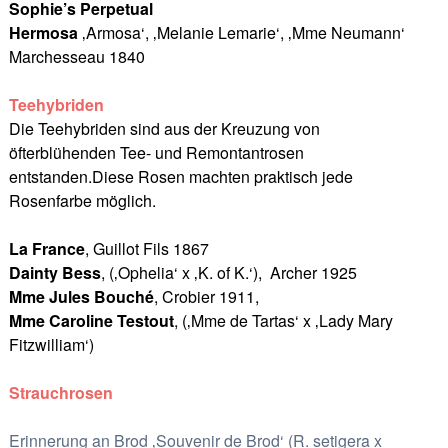
Sophie’s Perpetual
Hermosa
‚Armosa‘, ‚Melanie Lemarie‘, ‚Mme Neumann‘
Marchesseau 1840
Teehybriden
Die Teehybriden sind aus der Kreuzung von
öfterblühenden Tee- und Remontantrosen
entstanden.Diese Rosen machten praktisch jede
Rosenfarbe möglich.
La France
, Guillot Fils 1867
Dainty Bess
, (‚Ophelia‘ x ‚K. of K.‘), Archer 1925
Mme Jules Bouché
, Crobier 1911,
Mme Caroline Testout
, (‚Mme de Tartas‘ x ‚Lady Mary
Fitzwilliam‘)
Strauchrosen
Erinnerung an Brod ‚Souvenir de Brod‘ (R. setigera x