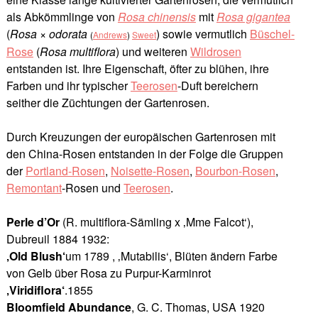
als Abkömmlinge von
Rosa chinensis
mit
Rosa gigantea
(
Rosa × odorata
) sowie vermutlich
Büschel-
(
Andrews
)
Sweet
Rose
(
Rosa multiflora
) und weiteren
Wildrosen
entstanden ist. Ihre Eigenschaft, öfter zu blühen, ihre
Farben und ihr typischer
Teerosen
-Duft bereichern
seither die Züchtungen der Gartenrosen.
Durch Kreuzungen der europäischen Gartenrosen mit
den China-Rosen entstanden in der Folge die Gruppen
der
Portland-Rosen
,
Noisette-Rosen
,
Bourbon-Rosen
,
Remontant
-Rosen und
Teerosen
.
Perle d’Or
(R. multiflora-Sämling x ‚Mme Falcot‘),
Dubreuil 1884 1932:
‚Old Blush‘
um 1789 , ‚Mutabilis‘, Blüten ändern Farbe
von Gelb über Rosa zu Purpur-Karminrot
‚Viridiflora‘
.1855
Bloomfield Abundance
, G. C. Thomas, USA 1920