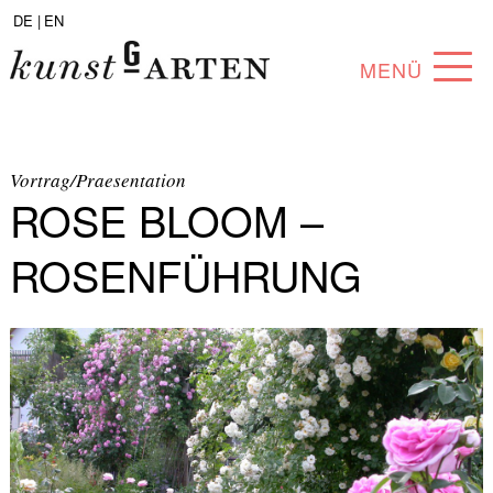
DE |
EN
MENÜ
PROGRAMM
ABOUT
Vortrag/Praesentation
ROSE BLOOM –
SAMMLUNG
ROSENFÜHRUNG
KÜNSTLER*INNEN
PARTNER*INNEN
ANGEBOTE