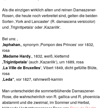
Als die einzigen wirklich alten und reinen Damaszener-
Rosen, die heute noch verbreitet sind, gelten die beiden
Sorten ‚York and Lancaster‘ (R. damascena versicolor)
und ‚Trigintipetala‘ oder ‚Kazanlik‘.
Bei uns: ‚
‚Isphahan
‚, synonym ‚Pompon des Princes‘ vor 1832,
rosa
‚Madame Hardy
‚, 1832, weiß, kletternd
‚Trigintipetala‘
(auch ‚Kazanlik‘), um 1689, rosa
‚La Ville de Bruxelles‘
, Vibert 1849, dicht gefüllte Blüte,
rosa
‚Leda“
, vor 1827, rahmweiß-karmin
Man unterscheidet die sommerblühende Damaszener-
Rose, die wahrscheinlich von R. gallica und R. phoenicia
abstammt und die zweimal, im Sommer und Herbst,