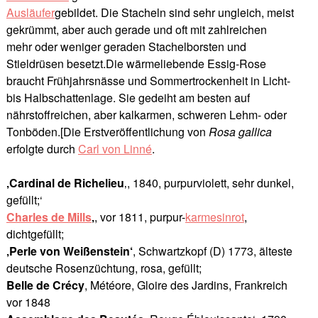
Ausläufer
gebildet. Die Stacheln sind sehr ungleich, meist
gekrümmt, aber auch gerade und oft mit zahlreichen
mehr oder weniger geraden Stachelborsten und
Stieldrüsen besetzt.Die wärmeliebende Essig-Rose
braucht Frühjahrsnässe und Sommertrockenheit in Licht-
bis Halbschattenlage. Sie gedeiht am besten auf
nährstoffreichen, aber kalkarmen, schweren Lehm- oder
Tonböden.[Die Erstveröffentlichung von
Rosa gallica
erfolgte durch
Carl von Linné
.
‚Cardinal de Richelieu
‚, 1840, purpurviolett, sehr dunkel,
gefüllt;‘
Charles de Mills
‚
, vor 1811, purpur-
karmesinrot
,
dichtgefüllt;
‚Perle von Weißenstein‘
, Schwartzkopf (D) 1773, älteste
deutsche Rosenzüchtung, rosa, gefüllt;
Belle de Crécy
, Météore, Gloire des Jardins, Frankreich
vor 1848