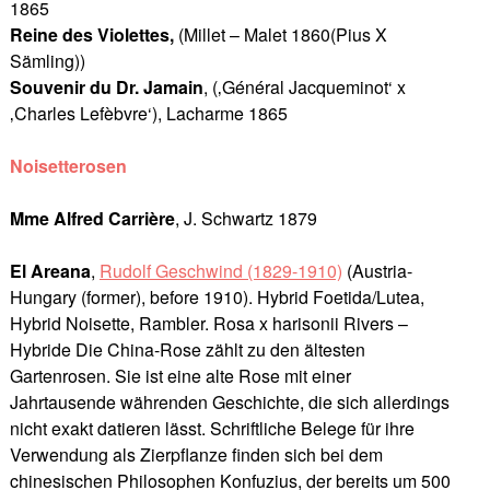
1865
Reine des Violettes,
(Millet – Malet 1860(Pius X
Sämling))
Souvenir du Dr. Jamain
, (‚Général Jacqueminot‘ x
‚Charles Lefèbvre‘), Lacharme 1865
Noisetterosen
Mme Alfred Carrière
, J. Schwartz 1879
El Areana
,
Rudolf Geschwind (1829-1910)
(Austria-
Hungary (former), before 1910). Hybrid Foetida/Lutea,
Hybrid Noisette, Rambler. Rosa x harisonii Rivers –
Hybride Die China-Rose zählt zu den ältesten
Gartenrosen. Sie ist eine alte Rose mit einer
Jahrtausende währenden Geschichte, die sich allerdings
nicht exakt datieren lässt. Schriftliche Belege für ihre
Verwendung als Zierpflanze finden sich bei dem
chinesischen Philosophen Konfuzius, der bereits um 500