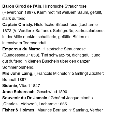
Baron Girod de l’Ain
, Historische Strauchrose
(Reverchon 1897). Karminrot mit weißem Saum, gefüllt,
stark duftend.
Captain Christy.
Historische Strauchrose (Lacharme
1873 (V. Verdier x Safrano). Sehr große, zartrosafarbene,
in der Mitte dunkler schattierte, gefüllte Blüten mit
intensivem Teerosenduft.
Empereur du Maroc
. Historische Strauchrose
(Guinoesseau 1858). Tief schwarz-rot, dicht gefüllt und
gut duftend in kleinen Büscheln über den ganzen
Sommer blühend.
Mrs John Laing,
(‚Francois Michelon‘ Sämling) Züchter:
Bennett 1887
Sidonie
, Vibert 1847
Anna Scharsach
, Geschwind 1890
Souvenir du Dr. Jamain
(‚Général Jacqueminot‘ x
‚Charles Lefèbvre‘), Lacharme 1865
Fisher & Holmes
, ‚Maurice Bernardin‘ Sämling, Verdier