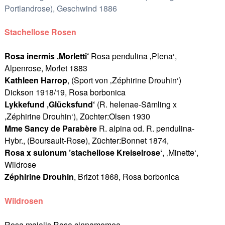
Portlandrose), Geschwind 1886
Stachellose Rosen
Rosa inermis ‚Morletti‘
Rosa pendulina ‚Plena‘,
Alpenrose, Morlet 1883
Kathleen Harrop
, (Sport von ‚Zéphirine Drouhin‘)
Dickson 1918/19, Rosa borbonica
Lykkefund ‚Glücksfund‘
(R. helenae-Sämling x
‚Zéphirine Drouhin‘), Züchter:Olsen 1930
Mme Sancy de Parabère
R. alpina od. R. pendulina-
Hybr., (Boursault-Rose), Züchter:Bonnet 1874,
Rosa x suionum ’stachellose Kreiselrose‘
, ‚Minette‘,
Wildrose
Zéphirine Drouhin
, Brizot 1868, Rosa borbonica
Wildrosen
Rosa majalis Rosa cinnamomea,