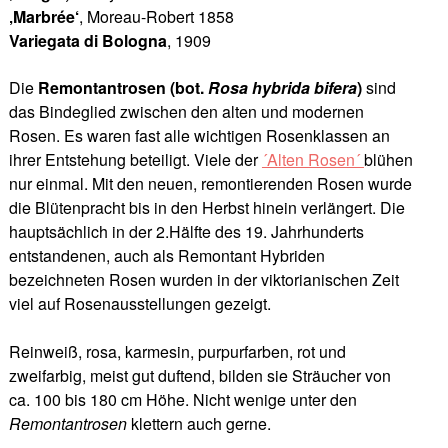
‚Marbrée‘
, Moreau-Robert 1858
Variegata di Bologna
, 1909
Die
Remontantrosen (bot.
Rosa hybrida bifera
)
sind
das Bindeglied zwischen den alten und modernen
Rosen. Es waren fast alle wichtigen Rosenklassen an
ihrer Entstehung beteiligt. Viele der
´Alten Rosen´
blühen
nur einmal. Mit den neuen, remontierenden Rosen wurde
die Blütenpracht bis in den Herbst hinein verlängert. Die
hauptsächlich in der 2.Hälfte des 19. Jahrhunderts
entstandenen, auch als Remontant Hybriden
bezeichneten Rosen wurden in der viktorianischen Zeit
viel auf Rosenausstellungen gezeigt.
Reinweiß, rosa, karmesin, purpurfarben, rot und
zweifarbig, meist gut duftend, bilden sie Sträucher von
ca. 100 bis 180 cm Höhe. Nicht wenige unter den
Remontantrosen
klettern auch gerne.