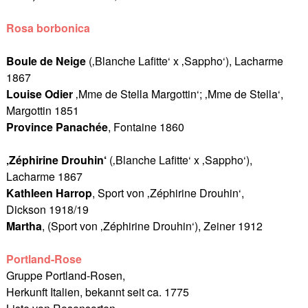
Rosa borbonica
Boule de Neige
(‚Blanche Lafitte‘ x ‚Sappho‘), Lacharme
1867
Louise Odier
‚Mme de Stella Margottin‘; ‚Mme de Stella‘,
Margottin 1851
Province Panachée
, Fontaine 1860
‚Zéphirine Drouhin‘
(‚Blanche Lafitte‘ x ‚Sappho‘),
Lacharme 1867
Kathleen Harrop
, Sport von ‚Zéphirine Drouhin‘,
Dickson 1918/19
Martha
, (Sport von ‚Zéphirine Drouhin‘), Zeiner 1912
Portland-Rose
Gruppe Portland-Rosen,
Herkunft Italien, bekannt seit ca. 1775