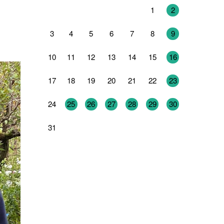
27
28
29
30
31
1
2
3
4
5
6
7
8
9
10
11
12
13
14
15
16
17
18
19
20
21
22
23
24
25
26
27
28
29
30
31
1
2
3
4
5
6