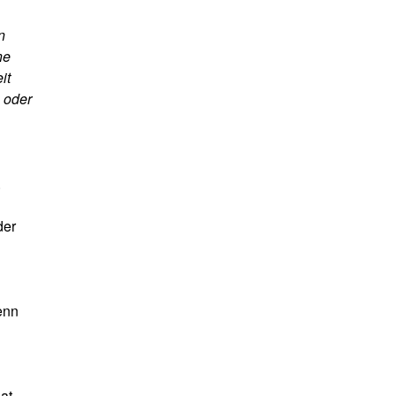
n
ne
it
 oder
.
der
enn
at