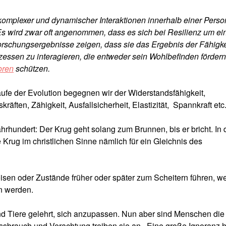
 komplexer und dynamischer Interaktionen innerhalb einer Perso
s wird zwar oft angenommen, dass es sich bei Resilienz um ei
Forschungsergebnisse zeigen, dass sie das Ergebnis der Fähigke
essen zu interagieren, die entweder sein Wohlbefinden fördern
oren
schützen.
ufe der Evolution begegnen wir der Widerstandsfähigkeit,
räften, Zähigkeit, Ausfallsicherheit, Elastizität, Spannkraft etc
rhundert: Der Krug geht solang zum Brunnen, bis er bricht. In 
rug im christlichen Sinne nämlich für ein Gleichnis des
isen oder Zustände früher oder später zum Scheitern führen, w
en werden.
nd Tiere gelehrt, sich anzupassen. Nun aber sind Menschen die
ssbrauch und Verachtung treiben sie an. Eine große Ignoranz h