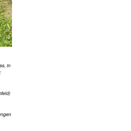
ss, in
:
feld)
rungen