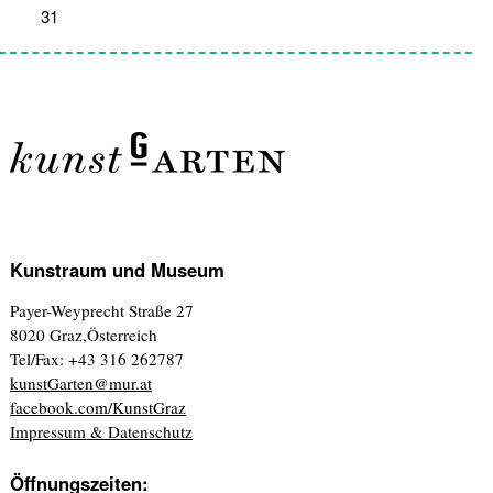
31
1
2
3
4
5
6
Kunstraum und Museum
Payer-Weyprecht Straße 27
8020 Graz,Österreich
Tel/Fax: +43 316 262787
kunstGarten@mur.at
facebook.com/KunstGraz
Impressum & Datenschutz
Öffnungszeiten: