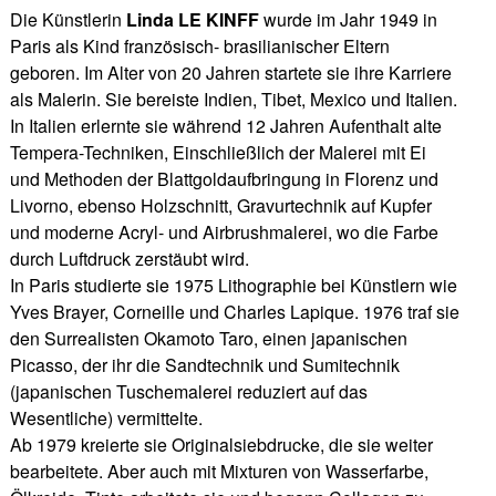
Die Künstlerin
Linda LE KINFF
wurde im Jahr 1949 in
Paris als Kind französisch- brasilianischer Eltern
geboren. Im Alter von 20 Jahren startete sie ihre Karriere
als Malerin. Sie bereiste Indien, Tibet, Mexico und Italien.
In Italien erlernte sie während 12 Jahren Aufenthalt alte
Tempera-Techniken, Einschließlich der Malerei mit Ei
und Methoden der Blattgoldaufbringung in Florenz und
Livorno, ebenso Holzschnitt, Gravurtechnik auf Kupfer
und moderne Acryl- und Airbrushmalerei, wo die Farbe
durch Luftdruck zerstäubt wird.
In Paris studierte sie 1975 Lithographie bei Künstlern wie
Yves Brayer, Corneille und Charles Lapique. 1976 traf sie
den Surrealisten Okamoto Taro, einen japanischen
Picasso, der ihr die Sandtechnik und Sumitechnik
(japanischen Tuschemalerei reduziert auf das
Wesentliche) vermittelte.
Ab 1979 kreierte sie Originalsiebdrucke, die sie weiter
bearbeitete. Aber auch mit Mixturen von Wasserfarbe,