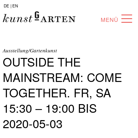
DE |
EN
MENÜ
PROGRAMM
ABOUT
Ausstellung/Gartenkunst
OUTSIDE THE
SAMMLUNG
MAINSTREAM: COME
KÜNSTLER*INNEN
TOGETHER. FR, SA
PARTNER*INNEN
15:30 – 19:00 BIS
ANGEBOTE
2020-05-03