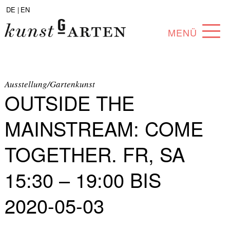
DE |
EN
MENÜ
PROGRAM
ABOUT
Ausstellung/Gartenkunst
OUTSIDE THE
COLLECTION
MAINSTREAM: COME
ARTISTS
TOGETHER. FR, SA
PARTNERS
15:30 – 19:00 BIS
ANGEBOTE
2020-05-03