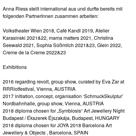
Anna Riess stellt international aus und durfte bereits mit
folgenden PartnerInnen zusammen arbeiten:
Volkstheater Wien 2018, Café Kandl 2019, Atelier
Karasinski 2021&22, mama matters 2021, Christina
Seewald 2021, Sophia Süßmilch 2021&23, Glein 2022,
Creme de la Creme 2022&23
Exhibitions
2016 regarding revolt, group show, curated by Eva Zar at
RRRiotfestival, Vienna, AUSTRIA
2017 initiation, concept, organisation ‘SchmuckSkulptur’
Nordbahnhalle, group show, Vienna, AUSTRIA
2018 diploma chosen for „Symbiosis“ Art Jewellery Night
Budapest / Ékszerek Éjszakája, Budapest, HUNGARY
2018 diploma chosen for JOYA 2018 Barcelona Art
Jewellery & Objects , Barcelona, SPAIN