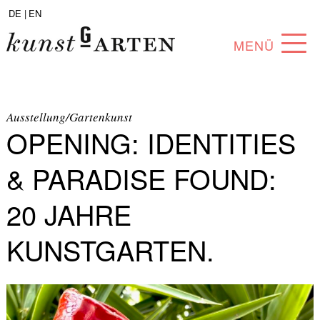
DE |
EN
MENÜ
PROGRAMM
ABOUT
Ausstellung/Gartenkunst
OPENING: IDENTITIES
SAMMLUNG
& PARADISE FOUND:
KÜNSTLER*INNEN
20 JAHRE
PARTNER*INNEN
KUNSTGARTEN.
ANGEBOTE