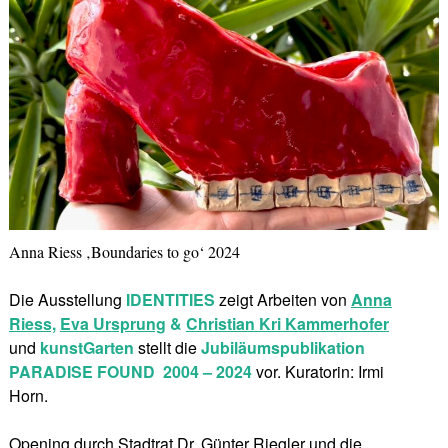
Anna Riess ‚Boundaries to go‘ 2024
Die Ausstellung
IDENTITIES
zeigt Arbeiten von
Anna
Riess,
Eva Ursprung
&
Christian Kri Kammerhofer
und
kunstGarten
stellt die
Jubiläumspublikation
PARADISE FOUND
2004 – 2024
vor. Kuratorin: Irmi
Horn.
Opening durch Stadtrat Dr. Günter Riegler und die