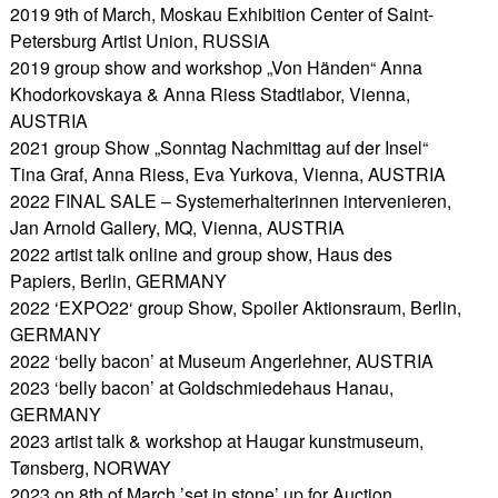
2019 9th of March, Moskau Exhibition Center of Saint-
Petersburg Artist Union, RUSSIA
2019 group show and workshop „Von Händen“ Anna
Khodorkovskaya & Anna Riess Stadtlabor, Vienna,
AUSTRIA
2021 group Show „Sonntag Nachmittag auf der Insel“
Tina Graf, Anna Riess, Eva Yurkova, Vienna, AUSTRIA
2022 FINAL SALE – Systemerhalterinnen intervenieren,
Jan Arnold Gallery, MQ, Vienna, AUSTRIA
2022 artist talk online and group show, Haus des
Papiers, Berlin, GERMANY
2022 ‘EXPO22‘ group Show, Spoiler Aktionsraum, Berlin,
GERMANY
2022 ‘belly bacon’ at Museum Angerlehner, AUSTRIA
2023 ‘belly bacon’ at Goldschmiedehaus Hanau,
GERMANY
2023 artist talk & workshop at Haugar kunstmuseum,
Tønsberg, NORWAY
2023 on 8th of March ’set in stone’ up for Auction,