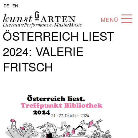
DE |
EN
MENÜ
Literatur/Performance, Musik/Music
ÖSTERREICH LIEST
PROGRAMM
2024: VALERIE
ABOUT
FRITSCH
SAMMLUNG
KÜNSTLER*INNEN
PARTNER*INNEN
ANGEBOTE