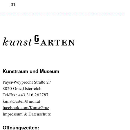
31
1
2
3
4
5
6
Kunstraum und Museum
Payer-Weyprecht Straße 27
8020 Graz,Österreich
Tel/Fax: +43 316 262787
kunstGarten@mur.at
facebook.com/KunstGraz
Impressum & Datenschutz
Öffnungszeiten: