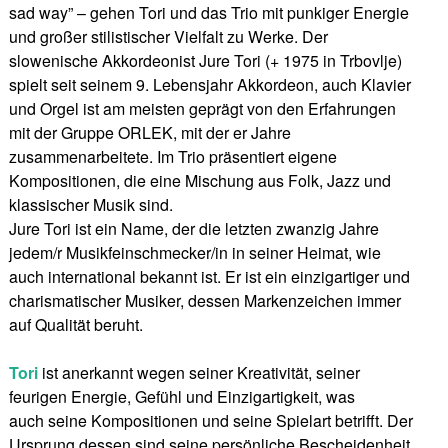
sad way” – gehen Tori und das Trio mit punkiger Energie
und großer stilistischer Vielfalt zu Werke. Der
slowenische Akkordeonist Jure Tori (+ 1975 in Trbovlje)
spielt seit seinem 9. Lebensjahr Akkordeon, auch Klavier
und Orgel ist am meisten geprägt von den Erfahrungen
mit der Gruppe ORLEK, mit der er Jahre
zusammenarbeitete. Im Trio präsentiert eigene
Kompositionen, die eine Mischung aus Folk, Jazz und
klassischer Musik sind.
Jure Tori ist ein Name, der die letzten zwanzig Jahre
jedem/r Musikfeinschmecker/in in seiner Heimat, wie
auch international bekannt ist. Er ist ein einzigartiger und
charismatischer Musiker, dessen Markenzeichen immer
auf Qualität beruht.
Tori
ist anerkannt wegen seiner Kreativität, seiner
feurigen Energie, Gefühl und Einzigartigkeit, was
auch seine Kompositionen und seine Spielart betrifft. Der
Ursprung dessen sind seine persönliche Bescheidenheit