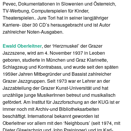
Pevec, Dokumentationen in Slowenien und Österreich,
TV-Werbung, Computerspielen für Kinder,
Theaterspielen.. Jure Tori hat in seiner langjähriger
Karriere- über 30 CD’s herausgebracht und ist Autor
zahlreicher Noten-Ausgaben.
Ewald Oberleitner
, der ‘Herzmuskel’ der Grazer
Jazzszene, wird am 4. November 1937 in Leoben
geboren, studierte in München und Graz Klarinette,
Schlagzeug und Kontrabass, und wurde seit den späten
1959er Jahren Mitbegründer und Bassist zahlreicher
Grazer Jazzgruppen. Seit 1973 war er Lehrer an der
Jazzabteilung der Grazer Kunst-Universität und hat
unzählige junge MusikerInnen betreut und musikalisch
gefördert. Am Institut für Jazzforschung an der KUG ist er
immer noch mit Archiv-und Bibliotheksarbeiten
beschäftigt. International bekannt geworden ist
Oberleitner vor allem mit den ‘Neighbours’ (seit 1974, mit
Dieter Glawischnig und John Preininger) und im Karl-