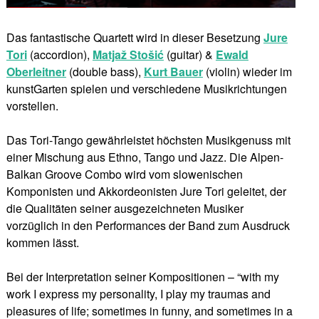
Das fantastische Quartett wird in dieser Besetzung
Jure
Tori
(accordion),
Matjaž Stošić
(guitar) &
Ewald
Oberleitner
(double bass),
Kurt Bauer
(violin) wieder im
kunstGarten spielen und verschiedene Musikrichtungen
vorstellen.
Das Tori-Tango gewährleistet höchsten Musikgenuss mit
einer Mischung aus Ethno, Tango und Jazz. Die Alpen-
Balkan Groove Combo wird vom slowenischen
Komponisten und Akkordeonisten Jure Tori geleitet, der
die Qualitäten seiner ausgezeichneten Musiker
vorzüglich in den Performances der Band zum Ausdruck
kommen lässt.
Bei der Interpretation seiner Kompositionen – “with my
work I express my personality, I play my traumas and
pleasures of life; sometimes in funny, and sometimes in a