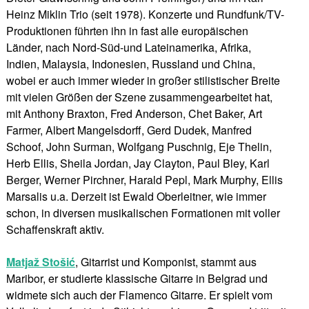
Heinz Miklin Trio (seit 1978). Konzerte und Rundfunk/TV-
Produktionen führten ihn in fast alle europäischen
Länder, nach Nord-Süd-und Lateinamerika, Afrika,
Indien, Malaysia, Indonesien, Russland und China,
wobei er auch immer wieder in großer stilistischer Breite
mit vielen Größen der Szene zusammengearbeitet hat,
mit Anthony Braxton, Fred Anderson, Chet Baker, Art
Farmer, Albert Mangelsdorff, Gerd Dudek, Manfred
Schoof, John Surman, Wolfgang Puschnig, Eje Thelin,
Herb Ellis, Sheila Jordan, Jay Clayton, Paul Bley, Karl
Berger, Werner Pirchner, Harald Pepl, Mark Murphy, Ellis
Marsalis u.a. Derzeit ist Ewald Oberleitner, wie immer
schon, in diversen musikalischen Formationen mit voller
Schaffenskraft aktiv.
Matjaž Stošić
, Gitarrist und Komponist, stammt aus
Maribor, er studierte klassische Gitarre in Belgrad und
widmete sich auch der Flamenco Gitarre. Er spielt vom