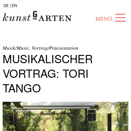
DE |
EN
MENÜ
PROGRAMM
ABOUT
Musik/Music, Vortrag/Praesentation
MUSIKALISCHER
SAMMLUNG
VORTRAG: TORI
KÜNSTLER*INNEN
TANGO
PARTNER*INNEN
ANGEBOTE