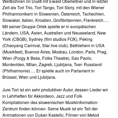
Weltbühnen im Duett mit Ewald Oberleitner und in letzter
Zeit als Tori Trio, Tori Tango, Tori Story, mit den Wiener
Philharmonikern in Slowenien, Österreich, Tschechien,
Slowakei, Italien, Kroatien, Großbritannien, Frankreich….
Mit seiner Gruppe Orlek spielte er in europäischen
Ländern, USA, Asien, Australien und Neuseeland, New
York (CBGB), Sydney (film studios FOX), Peking
(Chaoyang Carnival, Star live club), Bethlehem in USA
(Musikfest), Buenos Aires, Moskau, London, Paris, Prag,
Wien (Porgy & Bess, Folks Theatre), Sao Paolo,
Montevideo, Milan, Zagreb, Ljubljana, Tver- Russland
(Philharmonie) … Er spielte auch im Parlament in
Brüssel, Wien und Ljubljana.
Jure Tori ist ein sehr produktiver Autor, dessen Lieder wir
in Lehrheften für Akkordeon, Jazz und Folk
Kompilationen des slowenischen Musikinformation-
Zentrum finden können. Seine Musik ist ein Teil der
Animationen von Dušan Kastelic, Filmen von Metod