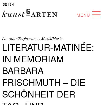
DE |
EN
MENÜ
PROGRAMM
ABOUT
Literatur/Performance, Musik/Music
LITERATUR-MATINÉE:
SAMMLUNG
IN MEMORIAM
KÜNSTLER*INNEN
BARBARA
PARTNER*INNEN
FRISCHMUTH – DIE
ANGEBOTE
SCHÖNHEIT DER