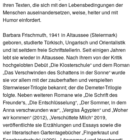
ihren Texten, die sich mit den Lebensbedingungen der
Menschen auseinandersetzen, weise, heiter und mit
Humor einfordert.
Barbara Frischmuth, 1941 in Altaussee (Steiermark)
geboren, studierte Türkisch, Ungarisch und Orientalistik
und ist seitdem freie Schriftstellerin. Seit einigen Jahren
lebt sie wieder in Altaussee. Nach ihrem von der Kritik
hochgelobten Debüt „Die Klosterschule“ und dem Roman
„Das Verschwinden des Schattens in der Sonne“ wurde
sie vor allem mit der zauberhaften und verspielten
Sternwieser-Trilogie bekannt; der die Demeter-Trilogie
folgte. Neben weiteren Romane wie „Die Schrift des
Freunde“s, „Die Entschlüsselung“, „Der Sommer, in dem
Anna verschwunden war“, „Vergiss Ägypten“ und „Woher
wir kommen“ (2012), „Verschüttete Milch“ 2019,
veröffentlichte sie Erzählungen und Essays sowie die
vier literarischen Gartentagebücher „Fingerkraut und
Feenhandschuh“ (1999), „Löwenmaul und Irisschwert“