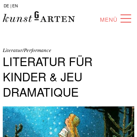
DE |
EN
MENÜ
PROGRAMM
ABOUT
Literatur/Performance
LITERATUR FÜR
SAMMLUNG
KINDER & JEU
KÜNSTLER*INNEN
DRAMATIQUE
PARTNER*INNEN
ANGEBOTE