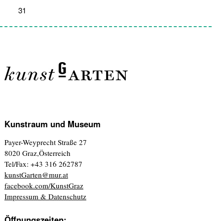
31
1
2
3
4
5
6
Kunstraum und Museum
Payer-Weyprecht Straße 27
8020 Graz,Österreich
Tel/Fax: +43 316 262787
kunstGarten@mur.at
facebook.com/KunstGraz
Impressum & Datenschutz
Öffnungszeiten: