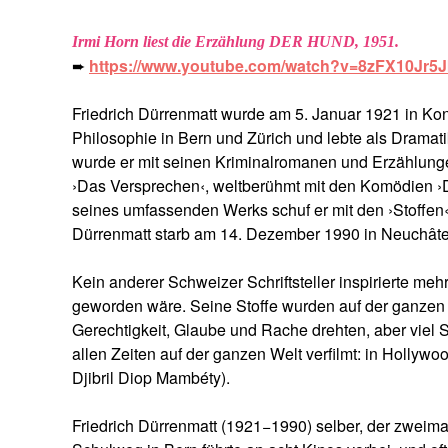
Irmi Horn liest die Erzählung DER HUND, 1951.
➨
https://www.youtube.com/watch?v=8zFX10Jr5J
Friedrich Dürrenmatt wurde am 5. Januar 1921 in Kono
Philosophie in Bern und Zürich und lebte als Dramati
wurde er mit seinen Kriminalromanen und Erzählunge
›Das Versprechen‹, weltberühmt mit den Komödien ›
seines umfassenden Werks schuf er mit den ›Stoffen‹
Dürrenmatt starb am 14. Dezember 1990 in Neuchâte
Kein anderer Schweizer Schriftsteller inspirierte meh
geworden wäre. Seine Stoffe wurden auf der ganzen W
Gerechtigkeit, Glaube und Rache drehten, aber viel 
allen Zeiten auf der ganzen Welt verfilmt: in Hollywo
Djibril Diop Mambéty).
Friedrich Dürrenmatt (1921−1990) selber, der zweimal 