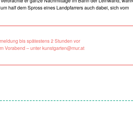
oft verbrachte er ganze Nachmittage im Bann der Leinwand, wäh
ium half dem Spross eines Landpfarrers auch dabei, sich vom
nmeldung bis spätestens 2 Stunden vor
um Vorabend – unter kunstgarten@mur.at