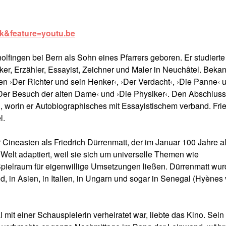
k&feature=youtu.be
lfingen bei Bern als Sohn eines Pfarrers geboren. Er studierte
ker, Erzähler, Essayist, Zeichner und Maler in Neuchâtel. Bekan
n ›Der Richter und sein Henker‹, ›Der Verdacht‹, ›Die Panne‹ 
Der Besuch der alten Dame‹ und ›Die Physiker‹. Den Abschluss
, worin er Autobiographisches mit Essayistischem verband. Frie
l.
r Cineasten als Friedrich Dürrenmatt, der im Januar 100 Jahre al
elt adaptiert, weil sie sich um universelle Themen wie
Spielraum für eigenwillige Umsetzungen ließen. Dürrenmatt wur
od, in Asien, in Italien, in Ungarn und sogar in Senegal (Hyènes
mit einer Schauspielerin verheiratet war, liebte das Kino. Sein