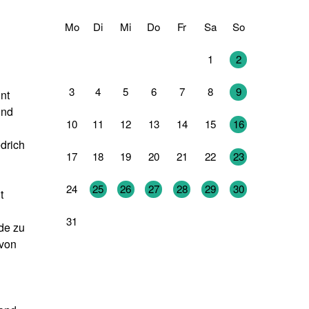
Mo
Di
Mi
Do
Fr
Sa
So
27
28
29
30
31
1
2
3
4
5
6
7
8
9
nt
und
10
11
12
13
14
15
16
drich
17
18
19
20
21
22
23
24
25
26
27
28
29
30
t
31
1
2
3
4
5
6
de zu
 von