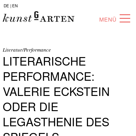
DE |
EN
MENÜ
PROGRAMM
ABOUT
Literatur/Performance
LITERARISCHE
SAMMLUNG
PERFORMANCE:
KÜNSTLER*INNEN
VALERIE ECKSTEIN
PARTNER*INNEN
ODER DIE
ANGEBOTE
LEGASTHENIE DES