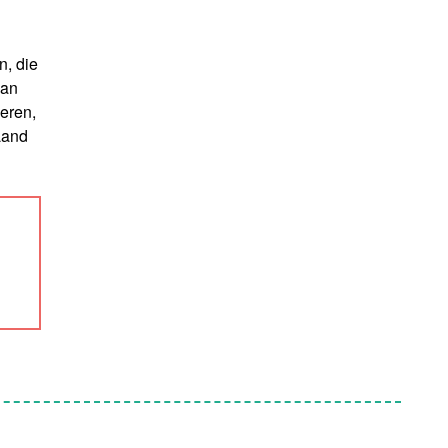
n, die
 an
ieren,
Land