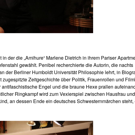
 in der die „Amihure“ Marlene Dietrich in ihrem Pariser Apartm
efenstahl gewählt. Penibel recherchierte die Autorin, die nachts
n der Berliner Humboldt Universität Philosophie lehrt, in Biogr
nt zugespitzte Zeitgeschichte über Politik, Frauenrollen und Film
r antifaschistische Engel und die braune Hexe prallen aufeinand
chtlicher Ringkampf wird zum Vexierspiel zwischen Hausfrau und
d, an dessen Ende ein deutsches Schwesternmärchen steht, 