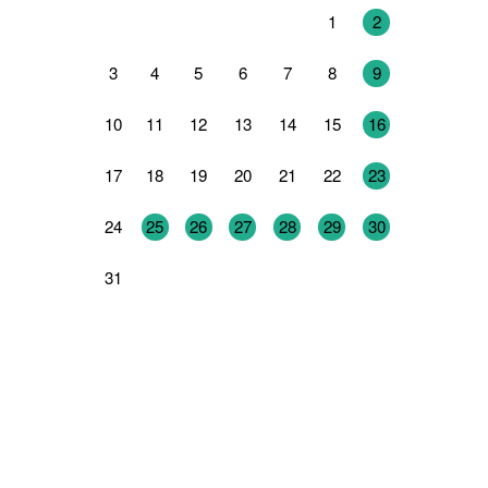
27
28
29
30
31
1
2
3
4
5
6
7
8
9
10
11
12
13
14
15
16
17
18
19
20
21
22
23
24
25
26
27
28
29
30
31
1
2
3
4
5
6