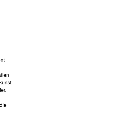
ent
afien
kunst:
er.
die