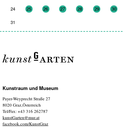
24
25
26
27
28
29
30
31
1
2
3
4
5
6
Kunstraum und Museum
Payer-Weyprecht Straße 27
8020 Graz,Österreich
Tel/Fax: +43 316 262787
kunstGarten@mur.at
facebook.com/KunstGraz