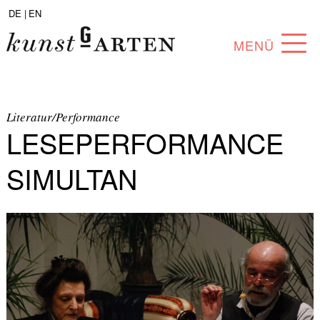
DE |
EN
MENÜ
PROGRAMM
ABOUT
Literatur/Performance
LESEPERFORMANCE
SAMMLUNG
SIMULTAN
KÜNSTLER*INNEN
PARTNER*INNEN
ANGEBOTE