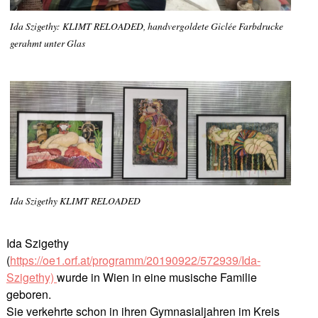
Ida Szigethy: KLIMT RELOADED, handvergoldete Giclée Farbdrucke
gerahmt unter Glas
Ida Szigethy KLIMT RELOADED
Ida Szigethy
(
https://oe1.orf.at/programm/20190922/572939/Ida-
Szigethy)
wurde in Wien in eine musische Familie
geboren.
Sie verkehrte schon in ihren Gymnasialjahren im Kreis