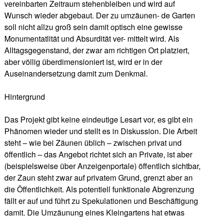
vereinbarten Zeitraum stehenbleiben und wird auf
Wunsch wieder abgebaut. Der zu umzäunen- de Garten
soll nicht allzu groß sein damit optisch eine gewisse
Monumentatlität und Absurdität ver- mittelt wird. Als
Alltagsgegenstand, der zwar am richtigen Ort platziert,
aber völlig überdimensioniert ist, wird er in der
Auseinandersetzung damit zum Denkmal.
H
i
nt
e
rg
run
d
Das Projekt gibt keine eindeutige Lesart vor, es gibt ein
Phänomen wieder und stellt es in Diskussion. Die Arbeit
steht – wie bei Zäunen üblich – zwischen privat und
öffentlich – das Angebot richtet sich an Private, ist aber
(beispielsweise über Anzeigenportale) öffentlich sichtbar,
der Zaun steht zwar auf privatem Grund, grenzt aber an
die Öffentlichkeit. Als potentiell funktionale Abgrenzung
fällt er auf und führt zu Spekulationen und Beschäftigung
damit. Die Umzäunung eines Kleingartens hat etwas