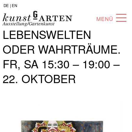
DE |
EN
MENÜ
Ausstellung/Gartenkunst
LEBENSWELTEN
PROGRAMM
ODER WAHRTRÄUME.
ABOUT
FR, SA 15:30 – 19:00 –
SAMMLUNG
22. OKTOBER
KÜNSTLER*INNEN
PARTNER*INNEN
ANGEBOTE