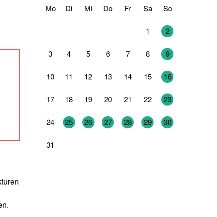
Mo
Di
Mi
Do
Fr
Sa
So
27
28
29
30
31
1
2
3
4
5
6
7
8
9
10
11
12
13
14
15
16
17
18
19
20
21
22
23
24
25
26
27
28
29
30
31
1
2
3
4
5
6
kturen
en.