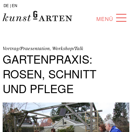
DE |
EN
MENÜ
PROGRAMM
ABOUT
Vortrag/Praesentation, Workshop/Talk
GARTENPRAXIS:
SAMMLUNG
ROSEN, SCHNITT
KÜNSTLER*INNEN
UND PFLEGE
PARTNER*INNEN
ANGEBOTE