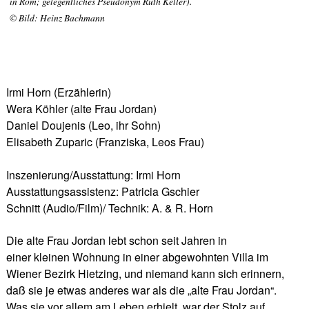
in Rom; gelegentliches Pseudonym Ruth Keller).
© Bild: Heinz Bachmann
Irmi Horn (Erzählerin)
Wera Köhler (alte Frau Jordan)
Daniel Doujenis (Leo, ihr Sohn)
Elisabeth Zuparic (Franziska, Leos Frau)
Inszenierung/Ausstattung: Irmi Horn
Ausstattungsassistenz: Patricia Gschier
Schnitt (Audio/Film)/ Technik: A. & R. Horn
Die alte Frau Jordan lebt schon seit Jahren in
einer kleinen Wohnung in einer abgewohnten Villa im
Wiener Bezirk Hietzing, und niemand kann sich erinnern,
daß sie je etwas anderes war als die „alte Frau Jordan“.
Was sie vor allem am Leben erhielt, war der Stolz auf