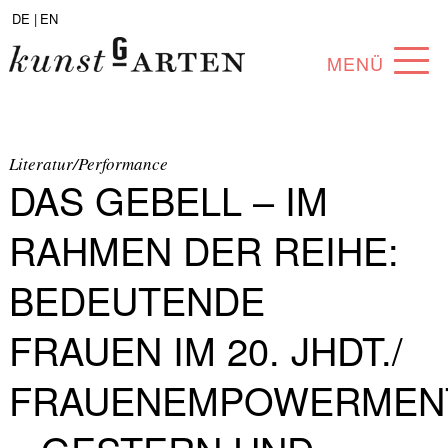
DE |
EN
MENÜ
PROGRAMM
ABOUT
Literatur/Performance
DAS GEBELL – IM
SAMMLUNG
RAHMEN DER REIHE:
KÜNSTLER*INNEN
BEDEUTENDE
PARTNER*INNEN
FRAUEN IM 20. JHDT./
ANGEBOTE
FRAUENEMPOWERMEN