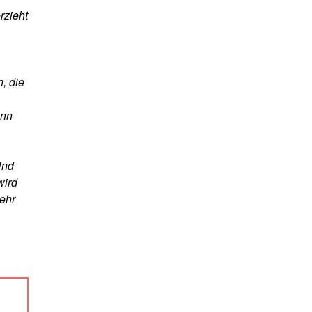
rzieht
, die
ann
Und
wird
ehr