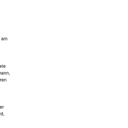
m am
wie
mann,
hren
er
d,