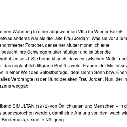
 kleinen Wohnung in einer abgewohnten Villa im Wiener Bezirk
 etwas anderes war als die „alte Frau Jordan“. Was sie vor alle
renommierter Forscher, der seiner Mutter monatlich eine
besucht ihre Schwiegermutter häufiger und ist über die
ohnt, entsetzt. Sie bemerkt auch, dass es zwischen Mutter und
as unglaublich filigrane Porträt zweier Frauen: der Mutter so
n in einer Welt des Selbstbetrugs, idealisieren Sohn bzw. Ehe
alles Verdrängte ist der Hund der alten Frau Jordan, Nuri, der i
erzens weggab.
.
ählband SIMULTAN (1972) von Örtlichkeiten und Menschen – in d
ss ausgesprochen werden, damit eine Ahnung von dem wach wir
t, Bruderhass, sexuelle Nötigung …