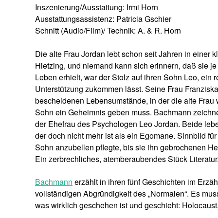
Inszenierung/Ausstattung: Irmi Horn
Ausstattungsassistenz: Patricia Gschier
Schnitt (Audio/Film)/ Technik: A. & R. Horn
Die alte Frau Jordan lebt schon seit Jahren in einer
Hietzing, und niemand kann sich erinnern, daß sie je
Leben erhielt, war der Stolz auf ihren Sohn Leo, ein 
Unterstützung zukommen lässt. Seine Frau Franziska 
bescheidenen Lebensumstände, in der die alte Frau w
Sohn ein Geheimnis geben muss. Bachmann zeichnet d
der Ehefrau des Psychologen Leo Jordan. Beide lebe
der doch nicht mehr ist als ein Egomane. Sinnbild für 
Sohn anzubellen pflegte, bis sie ihn gebrochenen H
Ein zerbrechliches, atemberaubendes Stück Literatur
Bachmann
erzählt in ihren fünf Geschichten im Erz
vollständigen Abgründigkeit des „Normalen“. Es mu
was wirklich geschehen ist und geschieht: Holocaus